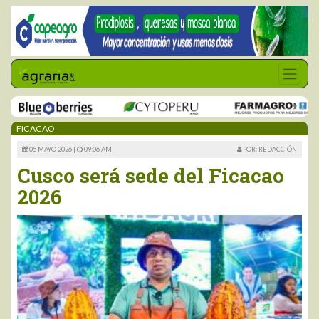
FICACAO
05 MAYO 2026 |
09:06 AM
POR: REDACCIÓN
Cusco será sede del Ficacao
2026