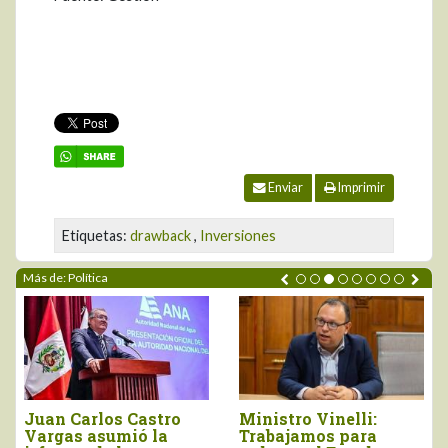
Enviar
Imprimir
Etiquetas:
drawback
,
Inversiones
Más de: Política
Gobierno simplificará
“Recuperar
procesos para acceso
presupuesto del