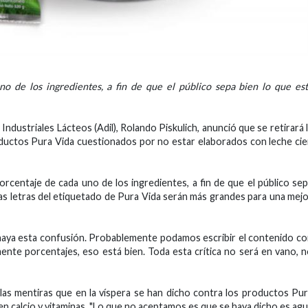
o de los ingredientes, a fin de que el público sepa bien lo que es
Industriales Lácteos (Adil), Rolando Piskulich, anunció que se retirará 
oductos Pura Vida cuestionados por no estar elaborados con leche ci
orcentaje de cada uno de los ingredientes, a fin de que el público se
as letras del etiquetado de Pura Vida serán más grandes para una mej
o haya esta confusión. Probablemente podamos escribir el contenido c
ente porcentajes, eso está bien. Toda esta crítica no será en vano, 
" las mentiras que en la víspera se han dicho contra los productos Pu
nen calcio y vitaminas. "Lo que no aceptamos es que se haya dicho es ag