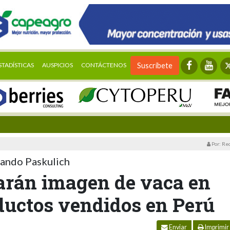
STADÍSTICAS
AUSPICIOS
CONTÁCTENOS
Suscríbete
Por: Re
lando Paskulich
rarán imagen de vaca en
ductos vendidos en Perú
Enviar
Imprimir