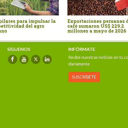
pilares para impulsar la
Exportaciones peruanas 
etitividad del agro
café sumaron US$ 229.2
ano
millones a mayo de 2026
SÍGUENOS
INFÓRMATE
Recibe nuestras noticias en tu c
diariamente
SUSCRÍBETE