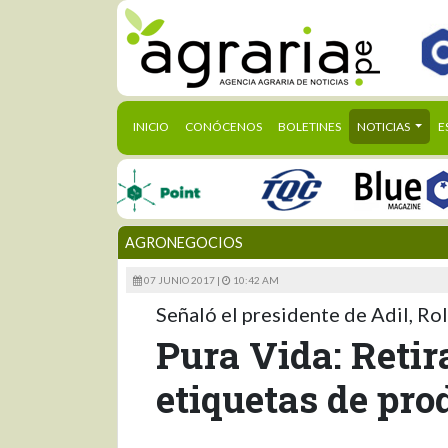
(CURRENT)
INICIO
CONÓCENOS
BOLETINES
NOTICIAS
E
AGRONEGOCIOS
07 JUNIO 2017 |
10:42 AM
Señaló el presidente de Adil, Ro
Pura Vida: Reti
etiquetas de pro