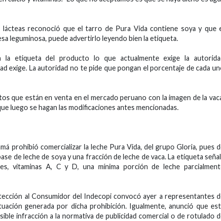
s lácteas reconoció que el tarro de Pura Vida contiene soya y que 
 leguminosa, puede advertirlo leyendo bien la etiqueta.
n la etiqueta del producto lo que actualmente exige la autorida
ad exige. La autoridad no te pide que pongan el porcentaje de cada u
os que están en venta en el mercado peruano con la imagen de la vac
 que luego se hagan las modificaciones antes mencionadas.
má prohibió comercializar la leche Pura Vida, del grupo Gloria, pues 
se de leche de soya y una fracción de leche de vaca. La etiqueta seña
ntes, vitaminas A, C y D, una mínima porción de leche parcialmen
otección al Consumidor del Indecopi convocó ayer a representantes 
situación generada por dicha prohibición. Igualmente, anunció que es
sible infracción a la normativa de publicidad comercial o de rotulado 