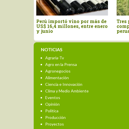
ificación
Perú importó vino por más de
Tres 
el orégano
US$ 16,4 millones, entre enero
comp
igencia
y junio
peru
NOTICIAS
Agraria-Tv
Agro en la Prensa
Agronegocios
Alimentación
Ciencia e Innovación
Clima y Medio Ambiente
Eventos
Opinión
Política
Producción
Proyectos