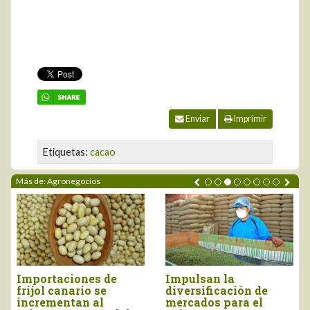
Enviar
Imprimir
Etiquetas:
cacao
Más de: Agronegocios
Impulsan la
Perú importó vino por
diversificación de
más de US$ 16,4
mercados para el
millones, entre enero