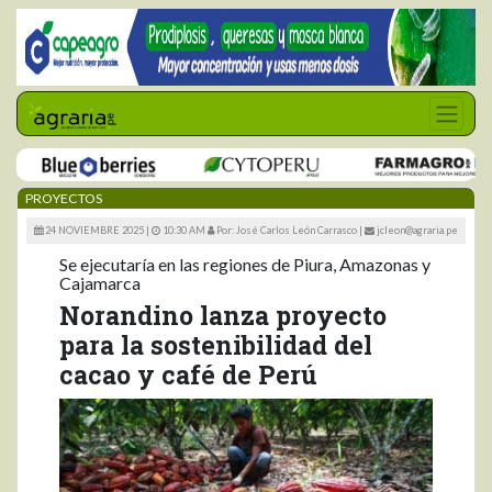
PROYECTOS
24 NOVIEMBRE 2025 |
10:30 AM
Por: José Carlos León Carrasco
|
jcleon@agraria.pe
Se ejecutaría en las regiones de Piura, Amazonas y
Cajamarca
Norandino lanza proyecto
para la sostenibilidad del
cacao y café de Perú