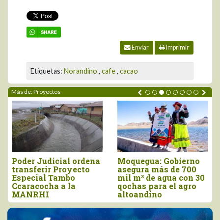
Enviar
Imprimir
Etiquetas:
Norandino
,
cafe
,
cacao
Más de: Proyectos
Poder Judicial ordena
Moquegua: Gobierno
transferir Proyecto
asegura más de 700
Especial Tambo
mil m³ de agua con 30
Ccaracocha a la
qochas para el agro
MANRHI
altoandino