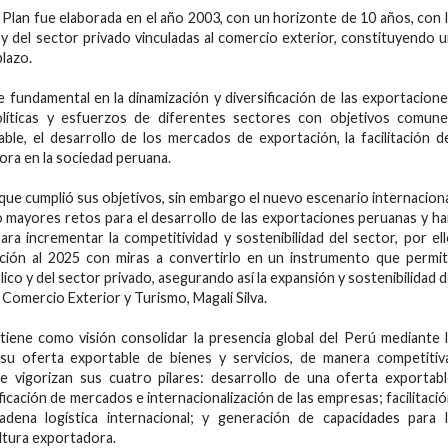
 Plan fue elaborada en el año 2003, con un horizonte de 10 años, con 
 y del sector privado vinculadas al comercio exterior, constituyendo 
plazo.
 fundamental en la dinamización y diversificación de las exportacion
olíticas y esfuerzos de diferentes sectores con objetivos comune
able, el desarrollo de los mercados de exportación, la facilitación d
ora en la sociedad peruana.
que cumplió sus objetivos, sin embargo el nuevo escenario internacion
do mayores retos para el desarrollo de las exportaciones peruanas y h
a incrementar la competitividad y sostenibilidad del sector, por el
ción al 2025 con miras a convertirlo en un instrumento que permi
lico y del sector privado, asegurando así la expansión y sostenibilidad 
 Comercio Exterior y Turismo, Magali Silva.
tiene como visión consolidar la presencia global del Perú mediante 
su oferta exportable de bienes y servicios, de manera competitiv
 se vigorizan sus cuatro pilares: desarrollo de una oferta exportab
ificación de mercados e internacionalización de las empresas; facilitaci
adena logística internacional; y generación de capacidades para 
ultura exportadora.