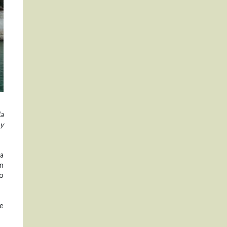
la
 y
ca
ón
to
de