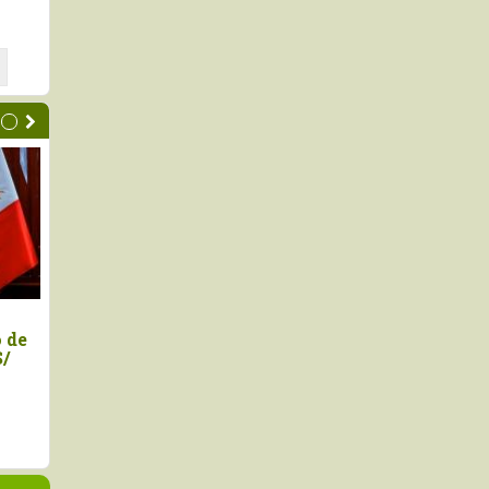
rco Vinelli juramentó
Gobierno implementará
o titular del Midagri
de contingencia nacion
frente a Fenómeno El N