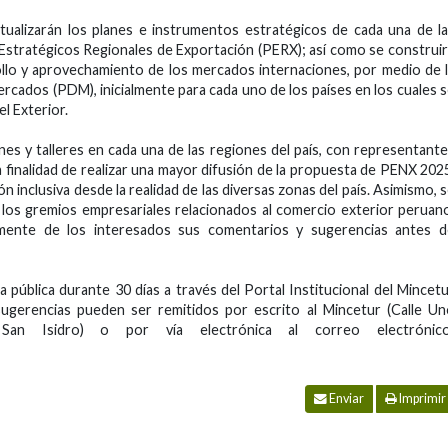
ualizarán los planes e instrumentos estratégicos de cada una de l
 Estratégicos Regionales de Exportación (PERX); así como se construi
ollo y aprovechamiento de los mercados internaciones, por medio de 
rcados (PDM), inicialmente para cada uno de los países en los cuales 
el Exterior.
s y talleres en cada una de las regiones del país, con representant
a finalidad de realizar una mayor difusión de la propuesta de PENX 202
n inclusiva desde la realidad de las diversas zonas del país. Asimismo, 
los gremios empresariales relacionados al comercio exterior peruan
mente de los interesados sus comentarios y sugerencias antes d
pública durante 30 días a través del Portal Institucional del Mincet
ugerencias pueden ser remitidos por escrito al Mincetur (Calle U
an Isidro) o por vía electrónica al correo electrónico
Enviar
Imprimir