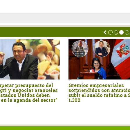
ariales
ADEX saluda anuncios de
Ma
n anuncio de
presidenta Keiko Fujimori
com
mínimo a S/