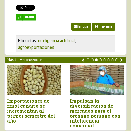
Enviar
Imprimir
Etiquetas:
inteligencia artificial
,
agroexportaciones
Más de: Agronegocios
Perú importó vino por
Tres pilares para
más de US$ 16,4
impulsar la
millones, entre enero
competitividad del
n
y junio
agro peruano