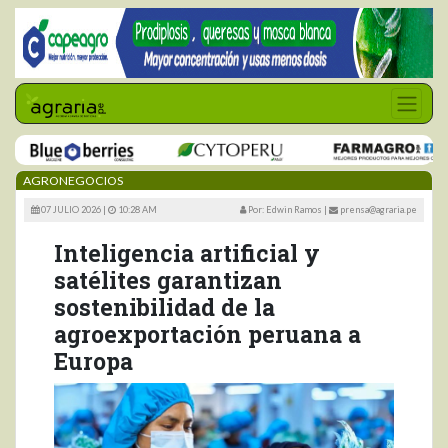
AGRONEGOCIOS
07 JULIO 2026 |
10:28 AM
Por: Edwin Ramos
|
prensa@agraria.pe
Inteligencia artificial y
satélites garantizan
sostenibilidad de la
agroexportación peruana a
Europa