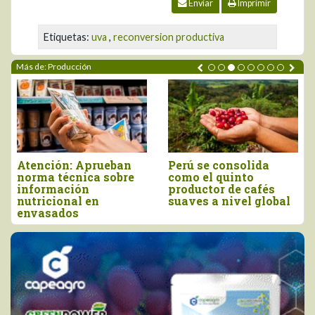
Enviar
Imprimir
Etiquetas:
uva
,
reconversion productiva
Más de: Producción
consolida
Producción peruana
Morropón:
quinto
de orégano alcanzó
elaboració
r de cafés
las 13.935 toneladas
orgánico p
 nivel global
en 2025
la producc