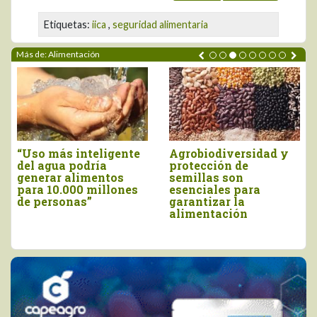
Etiquetas:
iica
,
seguridad alimentaria
Más de: Alimentación
Agrobiodiversidad y
Informe de EAT-
Co
protección de
Lancet insta a
del
semillas son
cambiar la política
Con
senciales para
alimentaria de la UE
baj
arantizar la
eti
alimentación
tr