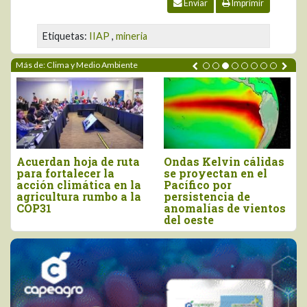
Enviar
Imprimir
Etiquetas:
IIAP
,
mineria
Más de: Clima y Medio Ambiente
 cálidas
“El agro debe
DRA Piura se p
 en el
prepararse con
ante posible e
anticipación para
de El Niño Cos
 de
enfrentar los efectos
e vientos
del Niño Costero”