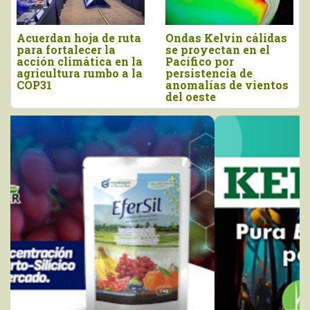
“El agro debe
DRA Piura se prepara
prepararse con
ante posible escenario
anticipación para
de El Niño Costero
enfrentar los efectos
del Niño Costero”