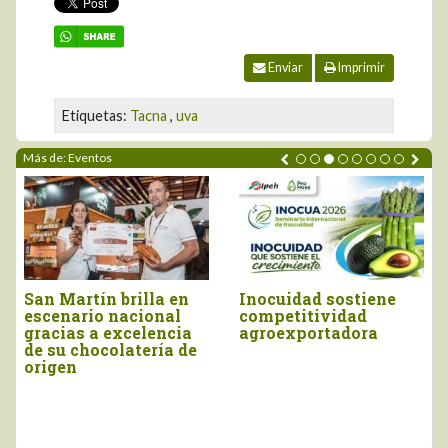
Enviar
Imprimir
Etiquetas:
Tacna
,
uva
Más de: Eventos
San Martín brilla en
Inocuidad sostiene
escenario nacional
competitividad
gracias a excelencia
agroexportadora
de su chocolatería de
origen