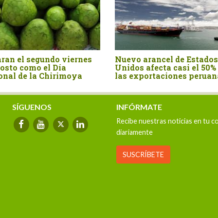
La castaña amazónica, el
Exportaciones p
fruto que demuestra que el
palta crecieron 
bosque en pie también
valor en el prim
exporta
2025
SÍGUENOS
INFÓRMATE
Recibe nuestras noticias en tu c
diariamente
SUSCRÍBETE