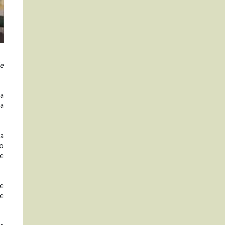
le
za
 a
la
lo
ue
he
se