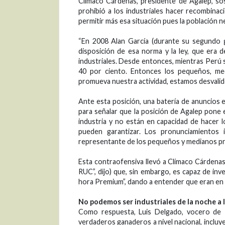
Clímaco Cárdenas, presidente de Agalep, so
prohibió a los industriales hacer recombinac
permitir más esa situación pues la población 
“En 2008 Alan García (durante su segundo 
disposición de esa norma y la ley, que era
industriales. Desde entonces, mientras Perú s
40 por ciento. Entonces los pequeños, m
promueva nuestra actividad, estamos desvalidos
Ante esta posición, una batería de anuncios 
para señalar que la posición de Agalep pone
industria y no están en capacidad de hacer l
pueden garantizar. Los pronunciamientos
representante de los pequeños y medianos pr
Esta contraofensiva llevó a Clímaco Cárdenas
RUC”, dijo) que, sin embargo, es capaz de inve
hora Premium”, dando a entender que eran en r
No podemos ser industriales de la noche a
Como respuesta, Luis Delgado, vocero de P
verdaderos ganaderos a nivel nacional, inclu