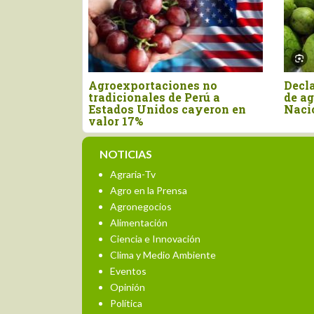
ncel de Estados
Perú importó canela entera
ecta casi el 50% de
por US$ 15.4 millones en el
taciones peruanas
primer semestre del año
NOTICIAS
Agraria-Tv
Agro en la Prensa
Agronegocios
Alimentación
Ciencia e Innovación
Clima y Medio Ambiente
Eventos
Opinión
Política