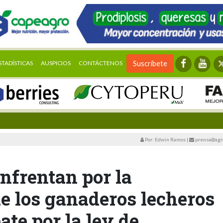
STADÍSTICAS
AUSPICIOS
CONTÁCTENOS
Suscríbete
Por: Edwin Ramos
|
prensa@agra
nfrentan por la
e los ganaderos lecheros
ate por la ley de