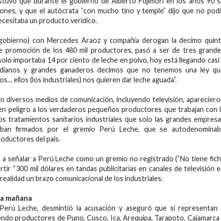
stuvo que durante el gobierno de Alberto Fujimori en los años 90 
iones, y que el autócrata “con mucho tino y temple” dijo que no pod
necesitaba un producto verídico.
gobierno) con Mercedes Araoz y compañía derogan la decimo quint
 de promoción de los 480 mil productores, pasó a ser de tres grand
olo importaba 14 por ciento de leche en polvo, hoy está llegando casi
edianos y grandes ganaderos decimos que no tenemos una ley qu
… ellos (los industriales) nos quieren dar leche aguada”.
en diversos medios de comunicación, incluyendo televisión, aparecier
 en peligro a los verdaderos pequeños productores que trabajan con 
os tratamientos sanitarios industriales que solo las grandes empres
 iban firmados por el gremio Perú Leche, que se autodenominab
oductores del país.
 a señalar a Perú Leche como un gremio no registrado (“No tiene fic
rtir “300 mil dólares en tandas publicitarias en canales de televisión 
ealidad un brazo comunicacional de los industriales.
 la mañana
erú Leche, desmintió la acusación y aseguró que sí representan 
yendo productores de Puno, Cusco, Ica, Arequipa, Tarapoto, Cajamarca