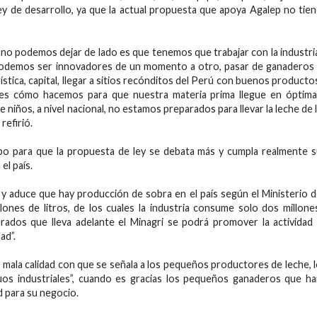
ley de desarrollo, ya que la actual propuesta que apoya Agalep no tie
í no podemos dejar de lado es que tenemos que trabajar con la industri
podemos ser innovadores de un momento a otro, pasar de ganaderos
gística, capital, llegar a sitios recónditos del Perú con buenos producto
es cómo hacemos para que nuestra materia prima llegue en óptima
niños, a nivel nacional, no estamos preparados para llevar la leche de 
refirió.
o para que la propuesta de ley se debata más y cumpla realmente 
el país.
y aduce que hay producción de sobra en el país según el Ministerio 
llones de litros, de los cuales la industria consume solo dos millone
dos que lleva adelante el Minagri se podrá promover la actividad
ad”.
e mala calidad con que se señala a los pequeños productores de leche, 
os industriales”, cuando es gracias los pequeños ganaderos que h
d para su negocio.