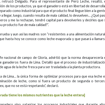
, retrucó Delgado. Para el representante de Perú Leche, resaltó, 
ión de los productos, ya que el ganadero está en libertad de desarroll
parado como industrial para que el producto final llegue bien a la gent
a llegar, luego, cuando resulta de mala calidad, lo devuelven… ¿Qué pa
os y me la rechazan, tendré capital para devolverles y decirles que 
su producto fue de mala calidad?”.
aprueba y aun así las madres son “resistentes a una alimentación natural
que hasta hoy se conoce como leche evaporada y que pasará a llamar
efe nacional de campo de Gloria, advirtió que la norma desaparecería 
 ganaderos fuera de Lima. Detalló que el proceso de industrializaci
de agua de la leche fresca para ser trasladada a la planta productora.
era de Lima… la única forma de optimizar procesos para que esa leche 
inación de leche, como si fuera un producto de segunda o tercera
x, que no se está respetando”, declaró.
ada tiene los mismos nutrientes que la leche entera]
nadero sino satanizar los procesos industriales que durante año