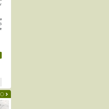
or
ra
vó
ue