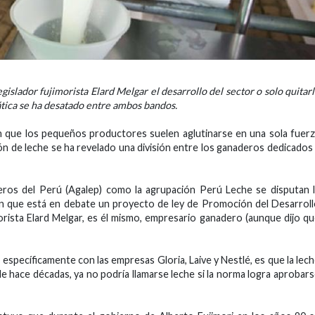
islador fujimorista Elard Melgar el desarrollo del sector o solo quitar
iática se ha desatado entre ambos bandos.
n que los pequeños productores suelen aglutinarse en una sola fuer
ción de leche se ha revelado una división entre los ganaderos dedicados
eros del Perú (Agalep) como la agrupación Perú Leche se disputan 
n que está en debate un proyecto de ley de Promoción del Desarrol
orista Elard Melgar, es él mismo, empresario ganadero (aunque dijo q
a, específicamente con las empresas Gloria, Laive y Nestlé, es que la lec
e hace décadas, ya no podría llamarse leche si la norma logra aprobar