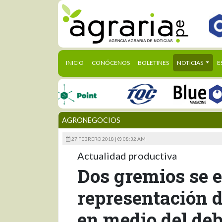
(CURRENT)
INICIO
CONÓCENOS
BOLETINES
NOTICIAS
E
AGRONEGOCIOS
27 FEBRERO 2018 |
08:32 AM
Actualidad productiva
Dos gremios se e
representación d
en medio del deb