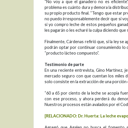
“No voy a que el ganadero no es eficiente”
problema es cuánto dura y demora la distribuc
su propio producto final. “Tengo que estar pre
no puedo irresponsablemente decir que sí voy 
si yo compro leche de estos pequeños ganader
les pagarán o les echaré la culpa diciendo que 
Finalmente, Cárdenas refirió que, si la ley se 
podrán optar por continuar consumiendo lo 
“producto lácteo compuesto”.
Testimonio de parte
En una reciente entrevista, Gino Martínez, j
mercado seguro con que cuentan los miles de
solo consiste en la extracción de una porción 
“60 a 65 por ciento de la leche se acopia fu
con ese proceso, y ahora perderá du denom
Nuestros procesos están avalados por el Code
[RELACIONADO: Dr. Huerta: La leche evapor
Agregó que Agalep no busca el fomento ga