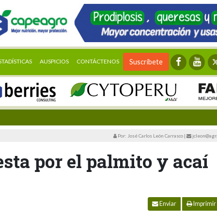
STADÍSTICAS
AUSPICIOS
CONTÁCTENOS
Suscríbete
Por: José Carlos León Carrasco
|
jcleon@agr
ta por el palmito y acaí
Enviar
Imprimir