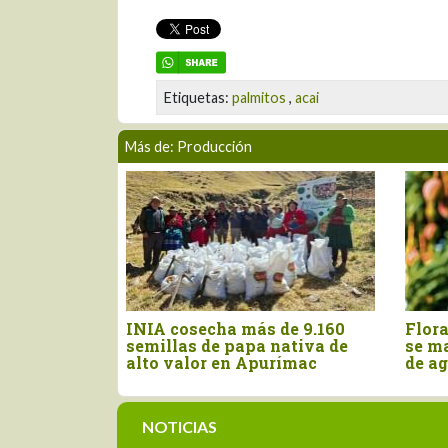
Etiquetas:
palmitos
,
acai
Más de: Producción
rándano se
Producción de cacao peruano
Perú
e", advierte
se contrajo 11.3% en mayo de
impu
presencia
este año
arroz
resil
NOTICIAS