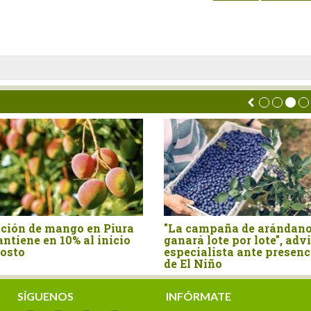
: avanza proyecto
Perú es el país sudameri
lsará una producción de
donde más creció el con
 más sostenible y
de pollo en los últimos 13
iente
años
SÍGUENOS
INFÓRMATE