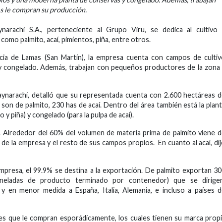
s le compran su producción.
narachi S.A., perteneciente al Grupo Viru, se dedica al cultivo
como palmito, acaí, pimientos, piña, entre otros.
incia de Lamas (San Martín), la empresa cuenta con campos de culti
y congelado. Además, trabajan con pequeños productores de la zona
ynarachi, detalló que su representada cuenta con 2.600 hectáreas 
 son de palmito, 230 has de acaí. Dentro del área también está la plan
y piña) y congelado (para la pulpa de acaí).
o. Alrededor del 60% del volumen de materia prima de palmito viene 
 de la empresa y el resto de sus campos propios. En cuanto al acaí, di
empresa, el 99.9% se destina a la exportación. De palmito exportan 3
neladas de producto terminado por contenedor) que se dirigen
 y en menor medida a España, Italia, Alemania, e incluso a países 
les que le compran esporádicamente, los cuales tienen su marca prop