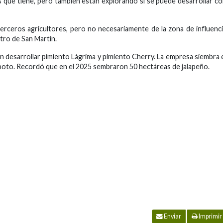
 que tiene, pero también están explorando si se puede desarrollar c
 terceros agricultores, pero no necesariamente de la zona de influenc
tro de San Martín.
an desarrollar pimiento Lágrima y pimiento Cherry. La empresa siembra 
poto. Recordó que en el 2025 sembraron 50 hectáreas de jalapeño.
Enviar
Imprimir