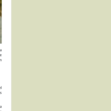
ea
ue
en
el
os
ra