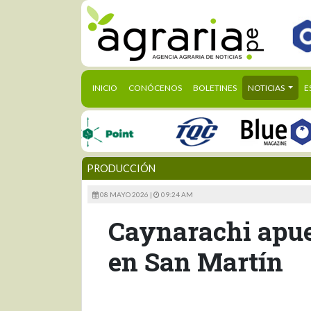
(CURRENT)
INICIO
CONÓCENOS
BOLETINES
NOTICIAS
E
PRODUCCIÓN
08 MAYO 2026 |
09:24 AM
Caynarachi apues
en San Martín