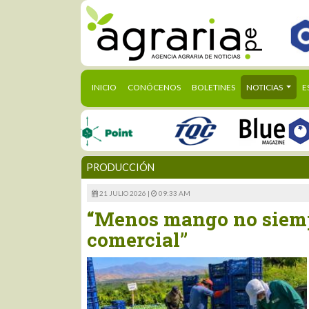
(CURRENT)
INICIO
CONÓCENOS
BOLETINES
NOTICIAS
E
PRODUCCIÓN
21 JULIO 2026 |
09:33 AM
“Menos mango no siemp
comercial”