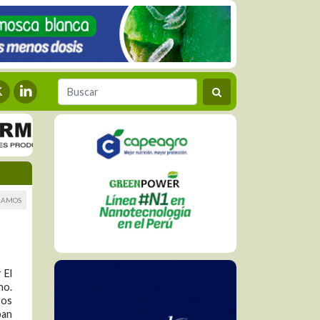
RAMOS
 El
no.
sos
pan