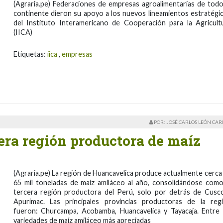
(Agraria.pe) Federaciones de empresas agroalimentarias de todo
continente dieron su apoyo a los nuevos lineamientos estratégi
del Instituto Interamericano de Cooperación para la Agricult
(IICA)
Etiquetas:
iica
,
empresas
POR: JOSÉ CARLOS LEÓN CA
era región productora de maíz
(Agraria.pe) La región de Huancavelica produce actualmente cerca
65 mil toneladas de maíz amiláceo al año, consolidándose como
tercera región productora del Perú, solo por detrás de Cusc
Apurímac. Las principales provincias productoras de la reg
fueron: Churcampa, Acobamba, Huancavelica y Tayacaja. Entre 
variedades de maíz amiláceo más apreciadas