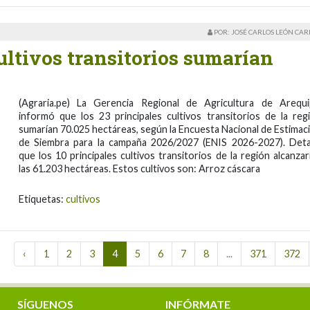
POR: JOSÉ CARLOS LEÓN CA
ultivos transitorios sumarían
(Agraria.pe) La Gerencia Regional de Agricultura de Arequi
informó que los 23 principales cultivos transitorios de la reg
sumarían 70.025 hectáreas, según la Encuesta Nacional de Estimac
de Siembra para la campaña 2026/2027 (ENIS 2026-2027). Deta
que los 10 principales cultivos transitorios de la región alcanzar
las 61.203 hectáreas. Estos cultivos son: Arroz cáscara
Etiquetas:
cultivos
‹
1
2
3
4
5
6
7
8
...
371
372
SÍGUENOS
INFÓRMATE