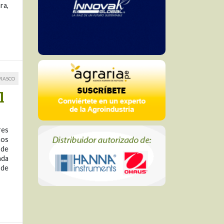
ra,
RRASCO
l
res
nos
 de
ada
 de