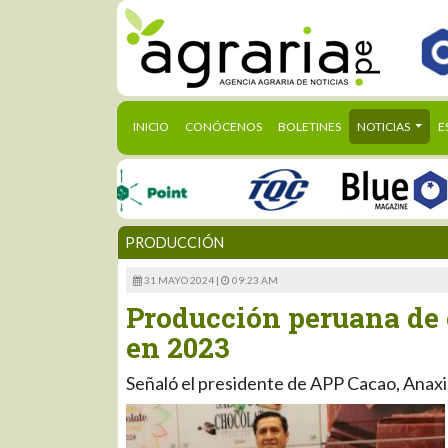
(CURRENT)
INICIO
CONÓCENOS
BOLETINES
NOTICIAS
E
PRODUCCIÓN
31 MAYO 2024 |
09:23 AM
Producción peruana de 
en 2023
Señaló el presidente de APP Cacao, Anax