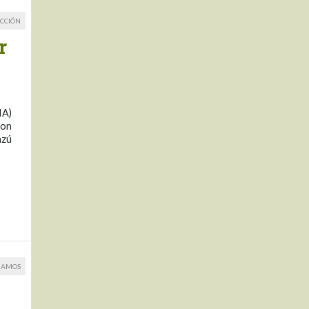
CCIÓN
r
IA)
con
azú
RAMOS