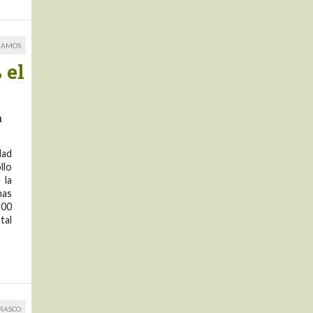
RAMOS
 el
n
dad
llo
 la
nas
900
tal
RRASCO