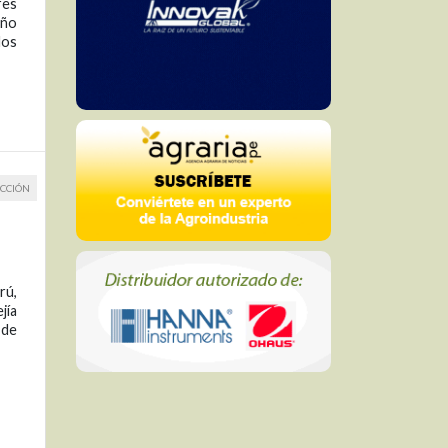
res
año
dos
CCIÓN
rú,
jía
 de