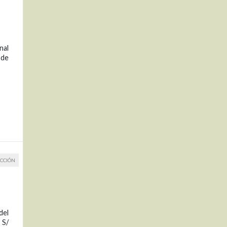
nal
 de
CCIÓN
del
 S/