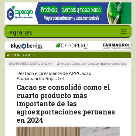
AGRONEGOCIOS
05 FEBRERO 2025 |
10:22 AM
Por: José Carlos León Carrasco
|
jcleon@agraria.pe
Destacó el presidente de APPCacao,
Anaximandro Rojas Gil
Cacao se consolidó como el
cuarto producto más
importante de las
agroexportaciones peruanas
en 2024