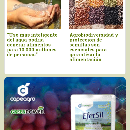
Informe de EAT-
Comisión de Defensa
Lancet insta a
del Consumidor del
cambiar la política
Congreso se opone a
alimentaria de la UE
bajar estándar para
etiquetar alimentos
transgénicos