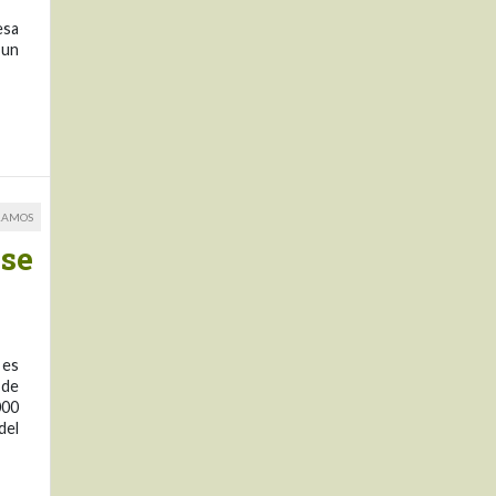
esa
 un
RAMOS
 se
 es
 de
000
del