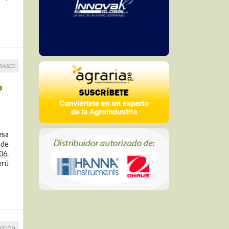
RRASCO
%
esa
 de
06.
erú
CCIÓN