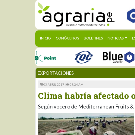
(CURRENT)
INICIO
CONÓCENOS
BOLETINES
NOTICIAS
E
EXPORTACIONES
03 ABRIL 2017 |
09:24 AM
Clima habría afectado 
Según vocero de Mediterranean Fruits &