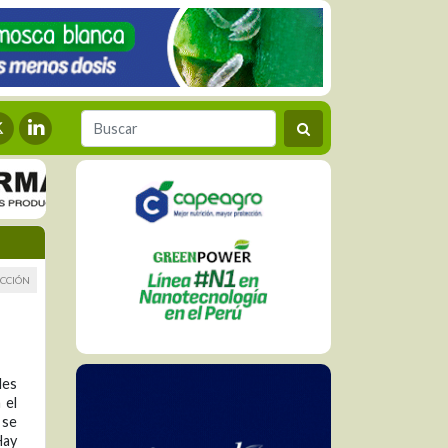
CCIÓN
les
 el
 se
Hay