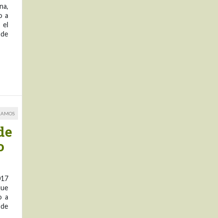
na,
o a
 el
 de
RAMOS
de
o
017
que
o a
 de