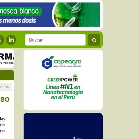
CCIÓN
aso
das
ión
ión