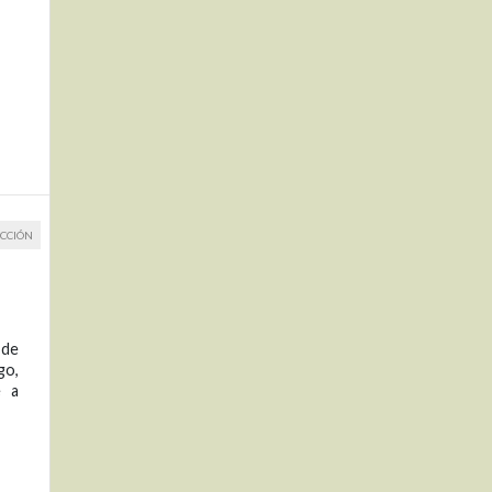
CCIÓN
 de
go,
e a