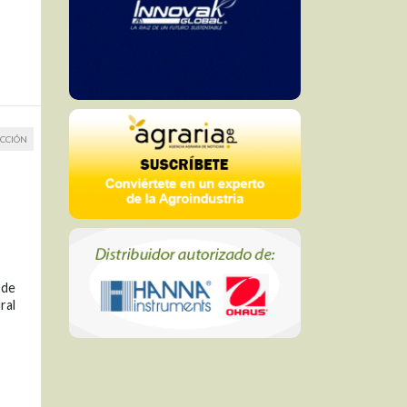
CCIÓN
 de
ral