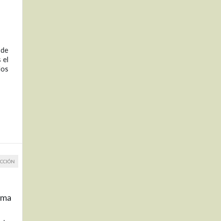
 de
 el
los
CCIÓN
ima