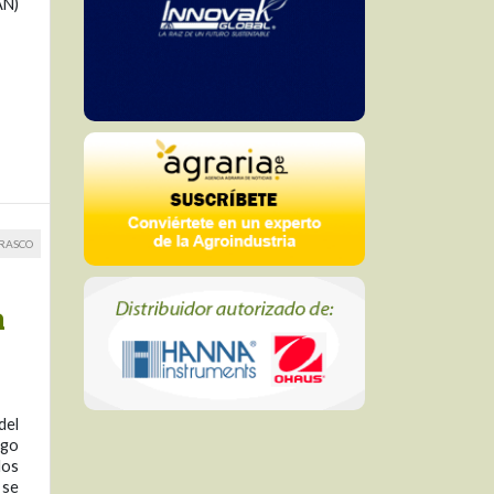
AN)
RRASCO
a
del
rgo
los
 se