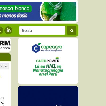
CCIÓN
z
res
ro,