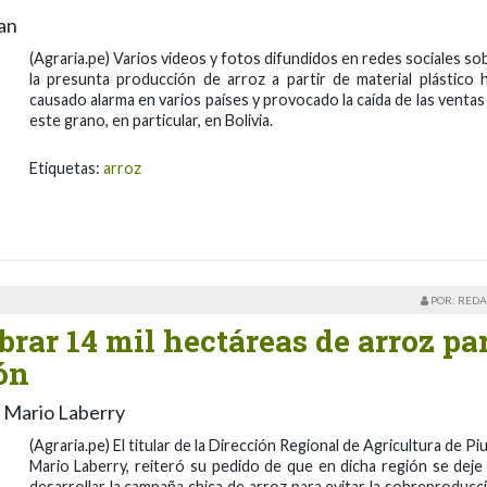
an
(Agraria.pe) Varios videos y fotos difundidos en redes sociales so
la presunta producción de arroz a partir de material plástico 
causado alarma en varios países y provocado la caída de las ventas
este grano, en particular, en Bolivia.
Etiquetas:
arroz
POR: REDA
brar 14 mil hectáreas de arroz pa
ón
, Mario Laberry
(Agraria.pe) El titular de la Dirección Regional de Agricultura de Piu
Mario Laberry, reiteró su pedido de que en dicha región se deje
desarrollar la campaña chica de arroz para evitar la sobreproducc