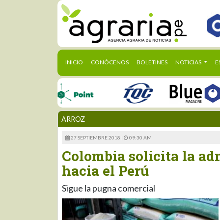
(CURRENT)
INICIO
CONÓCENOS
BOLETINES
NOTICIAS
E
ARROZ
27 SEPTIEMBRE 2018 |
09:30 AM
Colombia solicita la ad
hacia el Perú
Sigue la pugna comercial