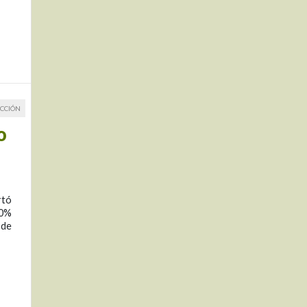
CCIÓN
o
rtó
30%
 de