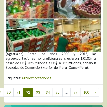
(Agraria.pe) Entre los años 2000 y 2015, las
agroexportaciones no tradicionales crecieron 1.010%, al
pasar de US$ 395 millones a US$ 4.382 millones, señaló la
Sociedad de Comercio Exterior del Perú (ComexPerú).
Etiquetas:
agroexportaciones
9
90
91
92
93
94
95
...
99
100
›