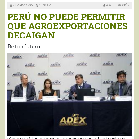
23 MARZO 2016 |
10:18 AM
POR: REDACCIÓN
PERÚ NO PUEDE PERMITIR
QUE AGROEXPORTACIONES
DECAIGAN
Reto a futuro
(Agraria.pe) Las agroexportaciones peruanas han tenido un