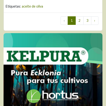
Etiquetas:
aceite de oliva
‹
1
2
3
›