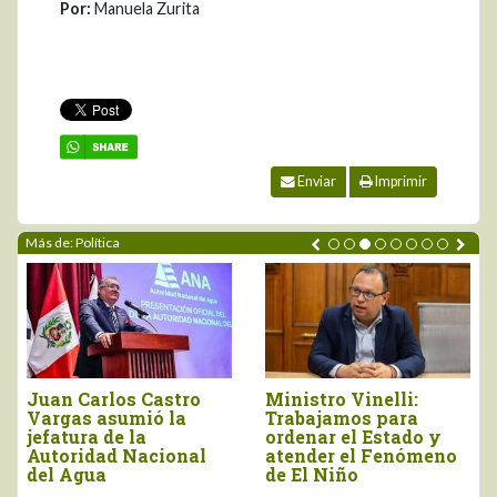
Por:
Manuela Zurita
Enviar
Imprimir
Más de: Política
uan Carlos Castro
Ministro Vinelli:
Gobi
argas asumió la
Trabajamos para
pro
fatura de la
ordenar el Estado y
a cr
utoridad Nacional
atender el Fenómeno
Agr
el Agua
de El Niño