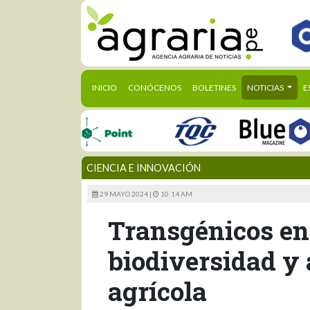
(CURRENT)
INICIO
CONÓCENOS
BOLETINES
NOTICIAS
E
CIENCIA E INNOVACIÓN
29 MAYO 2024 |
10:14 AM
Transgénicos en 
biodiversidad y 
agrícola