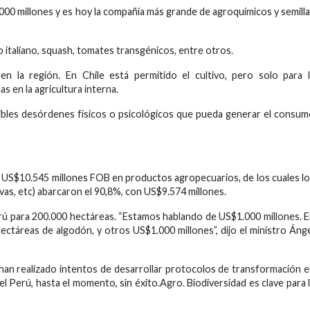
0 millones y es hoy la compañía más grande de agroquímicos y semill
o italiano, squash, tomates transgénicos, entre otros.
en la región. En Chile está permitido el cultivo, pero solo para 
s en la agricultura interna.
ibles desórdenes físicos o psicológicos que pueda generar el consu
 US$10.545 millones FOB en productos agropecuarios, de los cuales l
vas, etc) abarcaron el 90,8%, con US$9.574 millones.
Perú para 200.000 hectáreas. “Estamos hablando de US$1.000 millones. 
hectáreas de algodón, y otros US$1.000 millones”, dijo el ministro Áng
 han realizado intentos de desarrollar protocolos de transformación 
l Perú, hasta el momento, sin éxito.Agro. Biodiversidad es clave para 