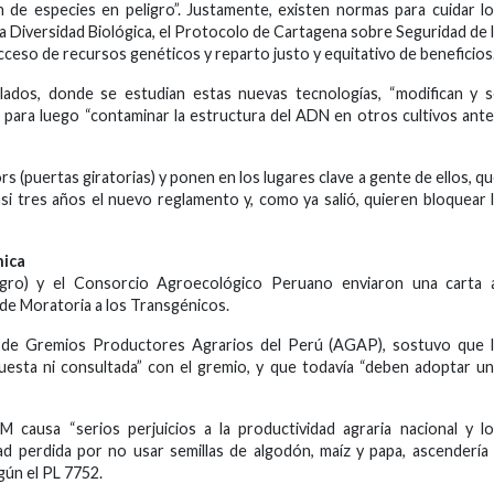
n de especies en peligro”. Justamente, existen normas para cuidar l
a Diversidad Biológica, el Protocolo de Cartagena sobre Seguridad de 
cceso de recursos genéticos y reparto justo y equitativo de beneficios
lados, donde se estudian estas nuevas tecnologías, “modifican y 
”, para luego “contaminar la estructura del ADN en otros cultivos ant
 (puertas giratorias) y ponen en los lugares clave a gente de ellos, q
i tres años el nuevo reglamento y, como ya salió, quieren bloquear 
nica
ro) y el Consorcio Agroecológico Peruano enviaron una carta a
 de Moratoria a los Transgénicos.
n de Gremios Productores Agrarios del Perú (AGAP), sostuvo que l
uesta ni consultada” con el gremio, y que todavía “deben adoptar u
M causa “serios perjuicios a la productividad agraria nacional y l
dad perdida por no usar semillas de algodón, maíz y papa, ascendería
gún el PL 7752.