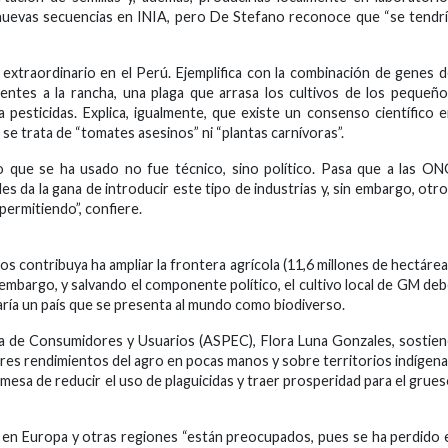
s nuevas secuencias en INIA, pero De Stefano reconoce que “se tendr
l extraordinario en el Perú. Ejemplifica con la combinación de genes 
entes a la rancha, una plaga que arrasa los cultivos de los pequeñ
pesticidas. Explica, igualmente, que existe un consenso científico 
 se trata de “tomates asesinos” ni “plantas carnívoras”.
rio que se ha usado no fue técnico, sino político. Pasa que a las O
les da la gana de introducir este tipo de industrias y, sin embargo, otr
permitiendo”, confiere.
os contribuya ha ampliar la frontera agrícola (11,6 millones de hectáre
 embargo, y salvando el componente político, el cultivo local de GM de
aría un país que se presenta al mundo como biodiverso.
ana de Consumidores y Usuarios (ASPEC), Flora Luna Gonzales, sostie
res rendimientos del agro en pocas manos y sobre territorios indígen
omesa de reducir el uso de plaguicidas y traer prosperidad para el grue
s en Europa y otras regiones “están preocupados, pues se ha perdido 