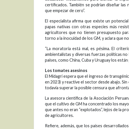
certificados. También se podrían diseñar la
que empezar de cero”.
El especialista afirma que existe un potencia
papas nativas con otras especies más resist
agricultores que no tienen presupuesto para 
torno a la inocuidad de los GM, y aclara que no
“La moratoria está mal, es pésima. El crite
ambientalistas y diversas fuerzas políticas no 
países, como China, Cuba y Uruguay los están 
Los tomates asesinos
El Midagri espera que el ingreso de transgénic
en 2023) y reactive el sector desde abajo. Sin
todavía superar la posible censura que afront
La asesora científica de la Asociación Peru
que el cultivo de GM ha concentrado los mayo
que antes no eran “explotados”, lejos de la pr
de agricultores.
Refiere, además, que los países desarrollado