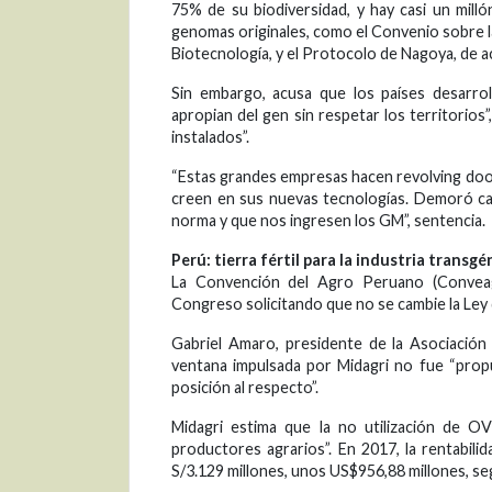
75% de su biodiversidad, y hay casi un milló
genomas originales, como el Convenio sobre l
Biotecnología, y el Protocolo de Nagoya, de a
Sin embargo, acusa que los países desarrol
apropian del gen sin respetar los territorios
instalados”.
“Estas grandes empresas hacen revolving doors
creen en sus nuevas tecnologías. Demoró cas
norma y que nos ingresen los GM”, sentencia.
Perú: tierra fértil para la industria transgé
La Convención del Agro Peruano (Conveag
Congreso solicitando que no se cambie la Ley
Gabriel Amaro, presidente de la Asociació
ventana impulsada por Midagri no fue “prop
posición al respecto”.
Midagri estima que la no utilización de OV
productores agrarios”. En 2017, la rentabili
S/3.129 millones, unos US$956,88 millones, se