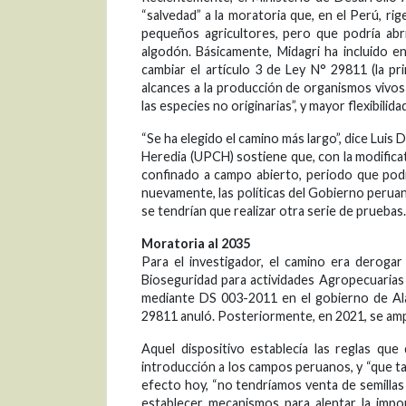
“salvedad” a la moratoria que, en el Perú, ri
pequeños agricultores, pero que podría abr
algodón. Básicamente, Midagri ha incluido e
cambiar el artículo 3 de Ley N° 29811 (la p
alcances a la producción de organismos vivos
las especies no originarias”, y mayor flexibilid
“Se ha elegido el camino más largo”, dice Lui
Heredia (UPCH) sostiene que, con la modifica
confinado a campo abierto, periodo que pod
nuevamente, las políticas del Gobierno peruano
se tendrían que realizar otra serie de pruebas
Moratoria al 2035
Para el investigador, el camino era derogar
Bioseguridad para actividades Agropecuarias
mediante DS 003-2011 en el gobierno de Ala
29811 anuló. Posteriormente, en 2021, se am
Aquel dispositivo establecía las reglas qu
introducción a los campos peruanos, y “que ta
efecto hoy, “no tendríamos venta de semillas
establecer mecanismos para alentar la impor