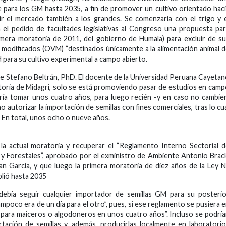
ge para los GM hasta 2035, a fin de promover un cultivo orientado hac
ir el mercado también a los grandes. Se comenzaría con el trigo y 
n el pedido de facultades legislativas al Congreso una propuesta pa
rimera moratoria de 2011, del gobierno de Humala) para excluir de s
 modificados (OVM) “destinados únicamente a la alimentación animal 
ad para su cultivo experimental a campo abierto.
s De Stefano Beltrán, PhD. El docente de la Universidad Peruana Cayeta
toria de Midagri, solo se está promoviendo pasar de estudios en cam
ría tomar unos cuatro años, para luego recién -y en caso no cambie
 autorizar la importación de semillas con fines comerciales, tras lo cu
. En total, unos ocho o nueve años.
 la actual moratoria y recuperar el “Reglamento Interno Sectorial 
 y Forestales”, aprobado por el exministro de Ambiente Antonio Brac
n García, y que luego la primera moratoria de diez años de la Ley 
plió hasta 2035
e debía seguir cualquier importador de semillas GM para su posteri
mpoco era de un día para el otro”, pues, si ese reglamento se pusiera 
 para maiceros o algodoneros en unos cuatro años”. Incluso se podrí
tación de semillas y, además, producirlas localmente en laboratori