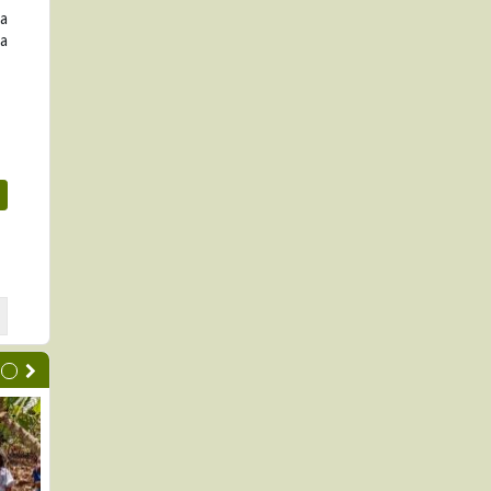
da
ia