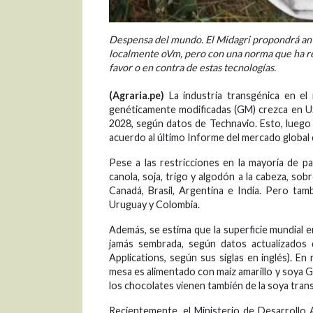
Despensa del mundo. El Midagri propondrá ante
localmente oVm, pero con una norma que ha rec
favor o en contra de estas tecnologías.
(Agraria.pe)
La industria transgénica en el
genéticamente modificadas (GM) crezca en US
2028, según datos de Technavio. Esto, luego 
acuerdo al último Informe del mercado global
Pese a las restricciones en la mayoría de p
canola, soja, trigo y algodón a la cabeza, s
Canadá, Brasil, Argentina e India. Pero tamb
Uruguay y Colombia.
Además, se estima que la superficie mundial 
jamás sembrada, según datos actualizados 
Applications, según sus siglas en inglés). E
mesa es alimentado con maíz amarillo y soya GM,
los chocolates vienen también de la soya tran
Recientemente, el Ministerio de Desarrollo 