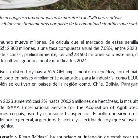
 el congreso una ventana en la moratoria al 2035 para cultivar
ibido cuestionamientos por parte de la comunidad científica que está 
 mundo mueve millones. Se calcula que el mercado de estas semill
$12.800 millones, a una tasa compuesta anual del 7,08%, entre 2023
de alcanzar, preliminarmente, los US$23.600 millones solo este año, 
 de cultivos genéticamente modificados 2024.
aíses, existen hoy hasta 525 GM ampliamente extendidos, con el maí
obre todo en países ampliamente adaptados para la industria, como EEU
ién se cultivan en países de la región como, Chile, Bolivia, Paragua
en 2023 aumentó casi 2% hasta 206,26 millones de hectáreas, la más al
de ISAAA (International Service for the Acquisition of Agribiote
n nuestro país, usted ya consume transgénicos. El pollo que sirve en 
 por lo general, argentinos. El aceite y la lecitina de soya que se usa 
sgénica.
Agrario y Riego (Midagri) ha anunciado su intención de establecer u