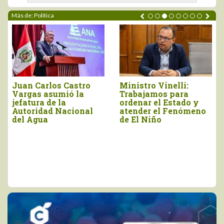
Más de: Política
Gobierno simplificará
“Recuperar
procesos para acceso
presupuesto del
a créditos del Banco
Midagri y negociar
Agropecuario
aranceles con Estados
Unidos deben estar en
la agenda del sector”