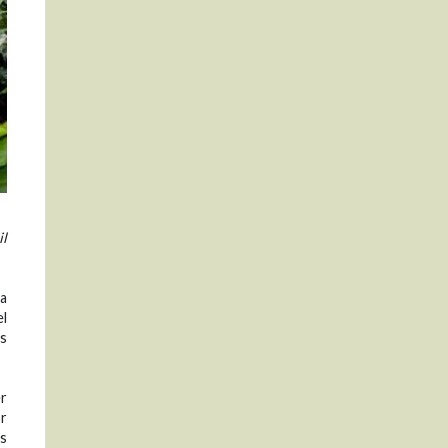
il
la
el
us
er
or
s