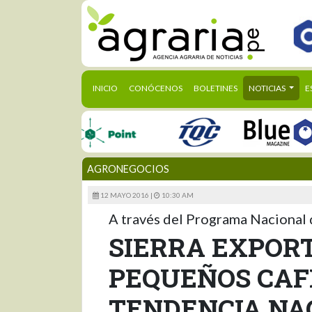
(CURRENT)
INICIO
CONÓCENOS
BOLETINES
NOTICIAS
E
AGRONEGOCIOS
12 MAYO 2016 |
10:30 AM
A través del Programa Nacional 
SIERRA EXPOR
PEQUEÑOS CAF
TENDENCIA NA