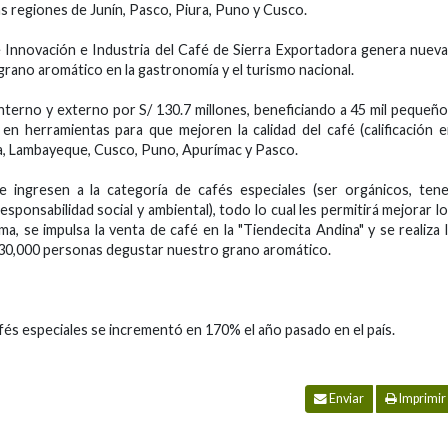
s regiones de Junín, Pasco, Piura, Puno y Cusco.
 Innovación e Industria del Café de Sierra Exportadora genera nuev
grano aromático en la gastronomía y el turismo nacional.
nterno y externo por S/ 130.7 millones, beneficiando a 45 mil pequeñ
n herramientas para que mejoren la calidad del café (calificación 
a, Lambayeque, Cusco, Puno, Apurímac y Pasco.
 ingresen a la categoría de cafés especiales (ser orgánicos, ten
sponsabilidad social y ambiental), todo lo cual les permitirá mejorar l
a, se impulsa la venta de café en la "Tiendecita Andina" y se realiza 
 30,000 personas degustar nuestro grano aromático.
afés especiales se incrementó en 170% el año pasado en el país.
Enviar
Imprimir