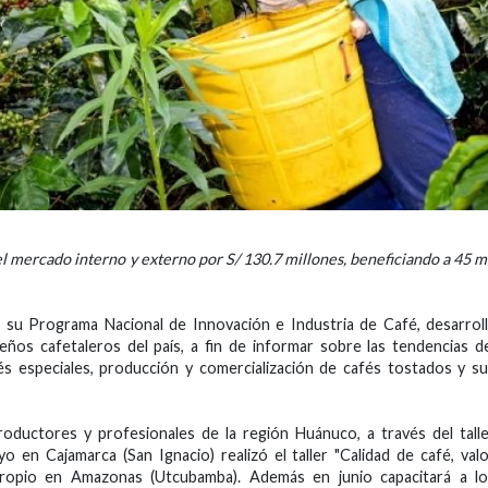
l mercado interno y externo por S/ 130.7 millones, beneficiando a 45 m
 su Programa Nacional de Innovación e Industria de Café, desarrol
ueños cafetaleros del país, a fin de informar sobre las tendencias d
és especiales, producción y comercialización de cafés tostados y s
oductores y profesionales de la región Huánuco, a través del tall
 en Cajamarca (San Ignacio) realizó el taller "Calidad de café, val
opio en Amazonas (Utcubamba). Además en junio capacitará a lo