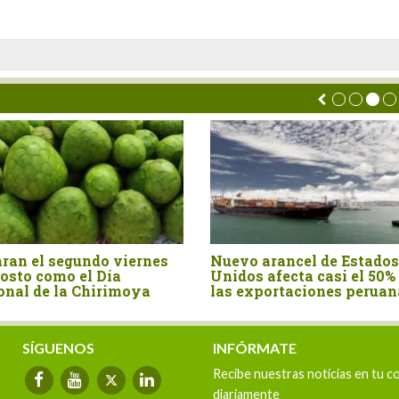
cel de Estados
Perú importó canela entera
ta casi el 50% de
por US$ 15.4 millones en el
aciones peruanas
primer semestre del año
SÍGUENOS
INFÓRMATE
Recibe nuestras noticias en tu c
diariamente