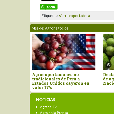
Etiquetas:
sierra exportadora
Más de: Agronegocios
Declaran el segundo viernes
Nuevo aran
de agosto como el Día
Unidos afec
 en
Nacional de la Chirimoya
las export
NOTICIAS
Agraria-Tv
Agro en la Prensa