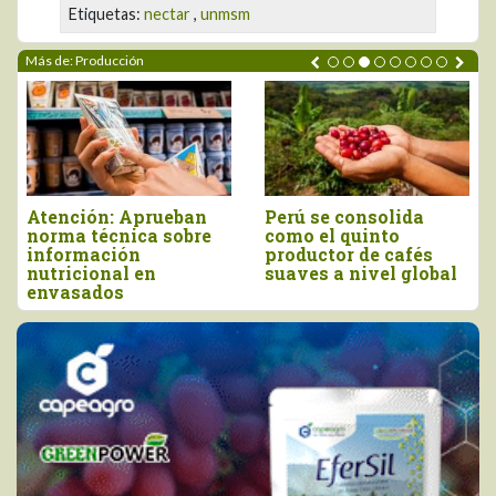
Etiquetas:
nectar
,
unmsm
Más de: Producción
Producción peruana
Morropón: Promueven
de orégano alcanzó
elaboración de abono
las 13.935 toneladas
orgánico para mejorar
en 2025
la producción agrícola