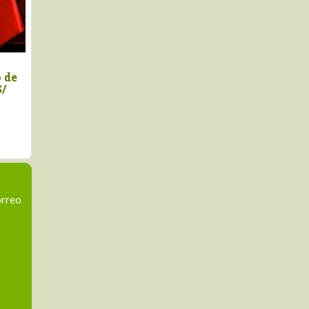
a anuncios de
Marco Vinelli juramentó
Keiko Fujimori
como titular del Midagri
orreo