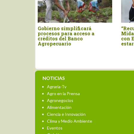
erno simplificará
“Recuperar presupuesto 
esos para acceso a
Midagri y negociar aranc
itos del Banco
con Estados Unidos debe
pecuario
estar en la agenda del se
NOTICIAS
Agraria-Tv
Agro en la Prensa
Agronegocios
Alimentación
Ciencia e Innovación
Clima y Medio Ambiente
Eventos