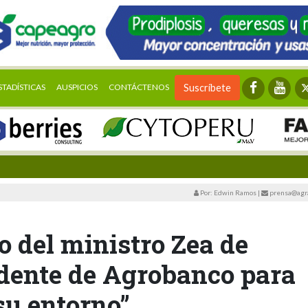
STADÍSTICAS
AUSPICIOS
CONTÁCTENOS
Suscríbete
Por: Edwin Ramos
|
prensa@agra
 del ministro Zea de
idente de Agrobanco para
su entorno”