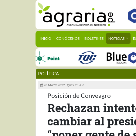
(CURRENT)
INICIO
CONÓCENOS
BOLETINES
NOTICIAS
E
POLÍTICA
20 MAYO 2022 |
09:23 AM
Posición de Conveagro
Rechazan intento
cambiar al pres
“poner gente de 