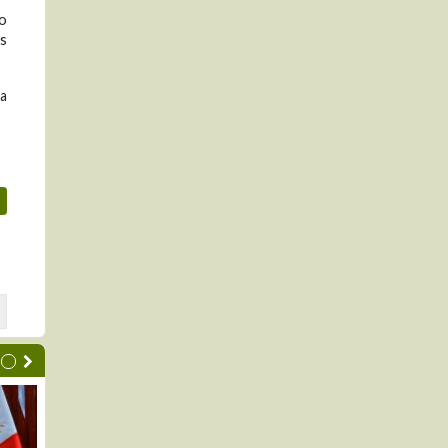
o
s
ja