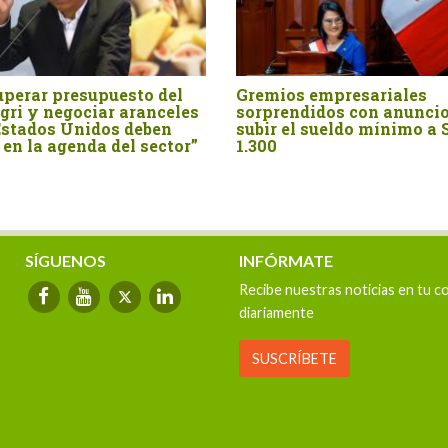
del
Gremios empresariales
ADEX salud
eles
sorprendidos con anuncio de
presidenta 
n
subir el sueldo mínimo a S/
ctor”
1.300
SÍGUENOS
INFÓRMATE
Recibe nuestras noticias en tu c
diariamente
SUSCRÍBETE