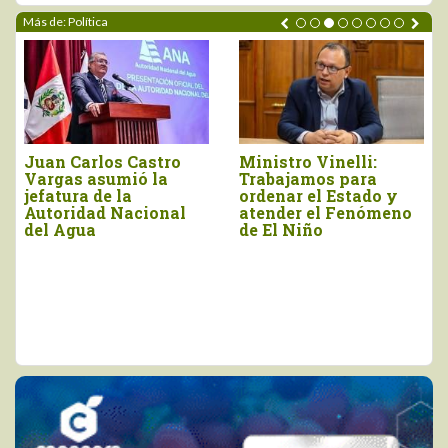
Más de: Política
Gobierno simplificará
“Recuperar
procesos para acceso
presupuesto del
a créditos del Banco
Midagri y negociar
Agropecuario
aranceles con Estados
Unidos deben estar en
la agenda del sector”