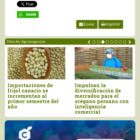
Enviar
Imprimir
Más de: Agronegocios
rtaciones de
Impulsan la
Perú i
l canario se
diversificación de
más de
ementan al
mercados para el
millone
er semestre del
orégano peruano con
y junio
inteligencia
comercial