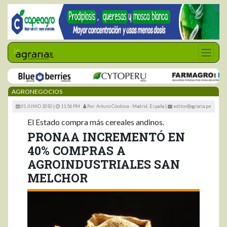
AGRONEGOCIOS
01 JUNIO 2010 |
11:56 PM
Por: Arturo Córdova - Madrid, España
|
editor@agraria.pe
El Estado compra más cereales andinos.
PRONAA INCREMENTÓ EN
40% COMPRAS A
AGROINDUSTRIALES SAN
MELCHOR