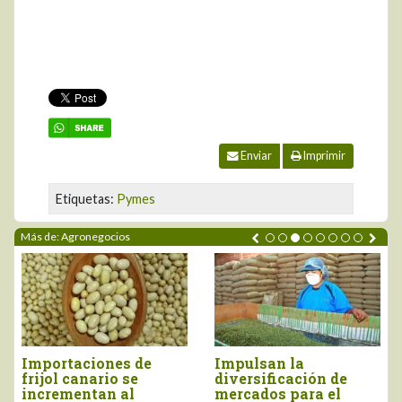
Enviar
Imprimir
Etiquetas:
Pymes
Más de: Agronegocios
Perú importó vino por
Tres pilares para
más de US$ 16,4
impulsar la
millones, entre enero
competitividad del