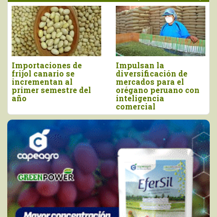
rtaciones de
Impulsan la
Perú i
l canario se
diversificación de
más de
ementan al
mercados para el
millone
er semestre del
orégano peruano con
y junio
inteligencia
comercial