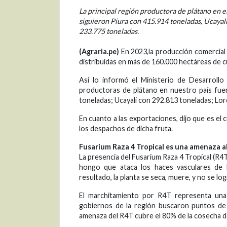
La principal región productora de plátano en e
siguieron Piura con 415.914 toneladas, Ucayal
233.775 toneladas.
(Agraria.pe)
En 2023,la producción comercial 
distribuidas en más de 160.000 hectáreas de cul
Así lo informó el Ministerio de Desarrollo 
productoras de plátano en nuestro país fue
toneladas; Ucayali con 292.813 toneladas; Lo
En cuanto a las exportaciones, dijo que es e
los despachos de dicha fruta.
Fusarium Raza 4 Tropical es una amenaza al
La presencia del Fusarium Raza 4 Tropical (R4T
hongo que ataca los haces vasculares de l
resultado, la planta se seca, muere, y no se lo
El marchitamiento por R4T representa una 
gobiernos de la región buscaron puntos de
amenaza del R4T cubre el 80% de la cosecha de