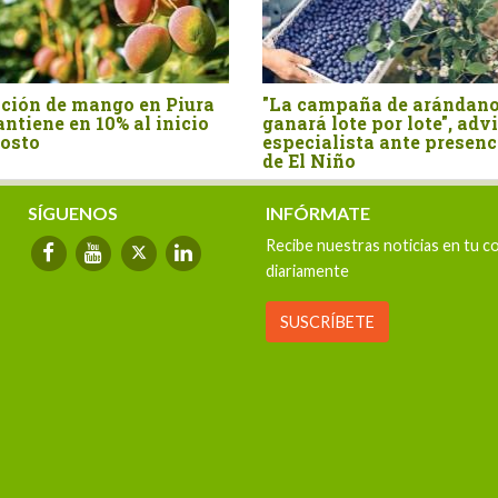
o
Perú: avanza proyecto
Perú es el paí
impulsará una producción de
donde más crec
arroz más sostenible y
de pollo en los
resiliente
años
SÍGUENOS
INFÓRMATE
Recibe nuestras noticias en tu c
diariamente
SUSCRÍBETE