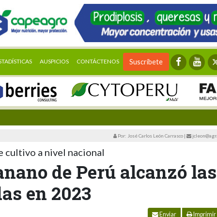
STADÍSTICAS
AUSPICIOS
CONTÁCTENOS
Suscríbete
Por: José Carlos León Carrasco
|
jcleon@agr
cultivo a nivel nacional
anano de Perú alcanzó las
das en 2023
Enviar
Imprimir