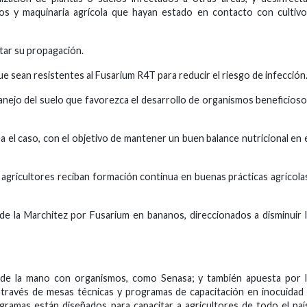
ulos y maquinaria agrícola que hayan estado en contacto con cultiv
tar su propagación.
 sean resistentes al Fusarium R4T para reducir el riesgo de infección
nejo del suelo que favorezca el desarrollo de organismos beneficios
a el caso, con el objetivo de mantener un buen balance nutricional en 
 agricultores reciban formación continua en buenas prácticas agrícola
de la Marchitez por Fusarium en bananos, direccionados a disminuir 
 de la mano con organismos, como Senasa; y también apuesta por l
 través de mesas técnicas y programas de capacitación en inocuidad
gramas están diseñados para capacitar a agricultores de todo el paí