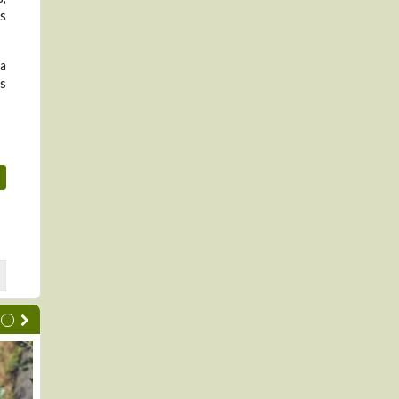
as
ta
s