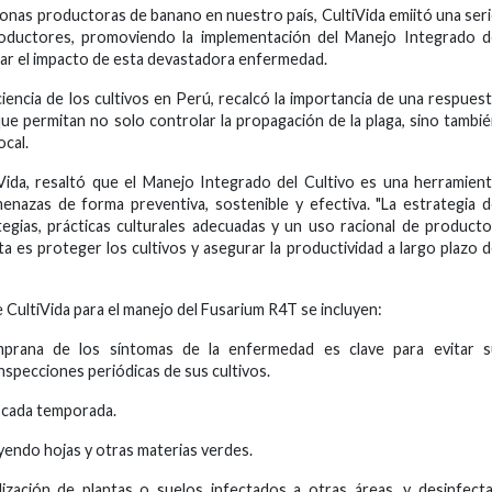
zonas productoras de banano en nuestro país, CultiVida emiitó una ser
oductores, promoviendo la implementación del Manejo Integrado d
gar el impacto de esta devastadora enfermedad.
ciencia de los cultivos en Perú, recalcó la importancia de una respues
que permitan no solo controlar la propagación de la plaga, sino tambi
ocal.
Vida, resaltó que el Manejo Integrado del Cultivo es una herramien
enazas de forma preventiva, sostenible y efectiva. "La estrategia 
tegias, prácticas culturales adecuadas y un uso racional de product
ta es proteger los cultivos y asegurar la productividad a largo plazo 
CultiVida para el manejo del Fusarium R4T se incluyen:
mprana de los síntomas de la enfermedad es clave para evitar s
nspecciones periódicas de sus cultivos.
de cada temporada.
luyendo hojas y otras materias verdes.
lización de plantas o suelos infectados a otras áreas, y desinfect