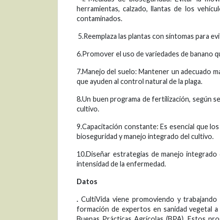
herramientas, calzado, llantas de los vehíc
contaminados.
5.Reemplaza las plantas con síntomas para evi
6.Promover el uso de variedades de banano que
7.Manejo del suelo: Mantener un adecuado ma
que ayuden al control natural de la plaga.
8.Un buen programa de fertilización, según se
cultivo.
9.Capacitación constante: Es esencial que los
bioseguridad y manejo integrado del cultivo.
10.Diseñar estrategias de manejo integrado 
intensidad de la enfermedad.
D
ato
s
.
CultiVida viene promoviendo y trabajando
formación de expertos en sanidad vegetal a
Buenas Prácticas Agrícolas (BPA). Estos pro