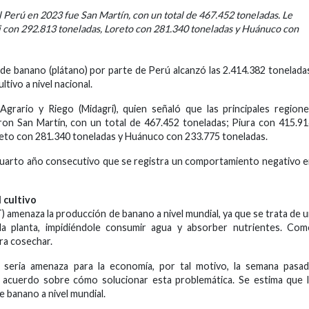
l Perú en 2023 fue San Martín, con un total de 467.452 toneladas. Le
i con 292.813 toneladas, Loreto con 281.340 toneladas y Huánuco con
de banano (plátano) por parte de Perú alcanzó las 2.414.382 tonelada
tivo a nivel nacional.
Agrario y Riego (Midagri), quien señaló que las principales region
ron San Martín, con un total de 467.452 toneladas; Piura con 415.9
reto con 281.340 toneladas y Huánuco con 233.775 toneladas.
l cuarto año consecutivo que se registra un comportamiento negativo 
 cultivo
) amenaza la producción de banano a nivel mundial, ya que se trata de 
a planta, impidiéndole consumir agua y absorber nutrientes. Com
gra cosechar.
seria amenaza para la economía, por tal motivo, la semana pasad
 acuerdo sobre cómo solucionar esta problemática. Se estima que 
 banano a nivel mundial.