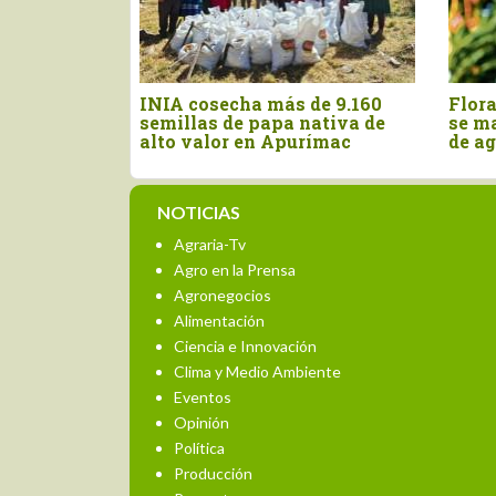
paña de arándano se
Producción de cacao peruan
ote por lote", advierte
se contrajo 11.3% en mayo de
ista ante presencia
este año
ño
NOTICIAS
Agraria-Tv
Agro en la Prensa
Agronegocios
Alimentación
Ciencia e Innovación
Clima y Medio Ambiente
Eventos
Opinión
Política
Producción