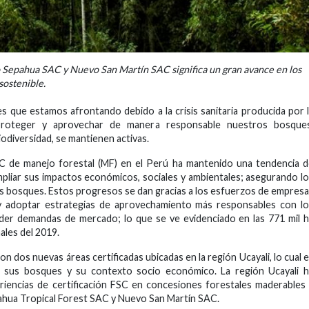
o Sepahua SAC y Nuevo San Martín SAC significa un gran avance en los
sostenible.
s que estamos afrontando debido a la crisis sanitaria producida por 
 proteger y aprovechar de manera responsable nuestros bosques
diversidad, se mantienen activas.
FSC de manejo forestal (MF) en el Perú ha mantenido una tendencia 
pliar sus impactos económicos, sociales y ambientales; asegurando l
os bosques. Estos progresos se dan gracias a los esfuerzos de empres
 adoptar estrategias de aprovechamiento más responsables con lo
der demandas de mercado; lo que se ve evidenciado en las 771 mil 
nales del 2019.
on dos nuevas áreas certificadas ubicadas en la región Ucayali, lo cual 
 sus bosques y su contexto socio económico. La región Ucayali h
riencias de certificación FSC en concesiones forestales maderables
ahua Tropical Forest SAC y Nuevo San Martín SAC.