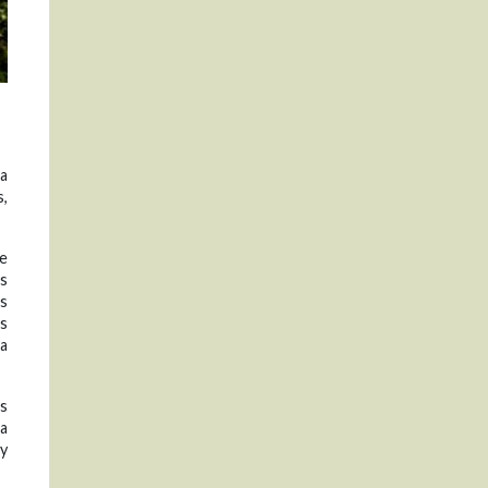
la
,
de
os
as
s
ha
es
a
 y