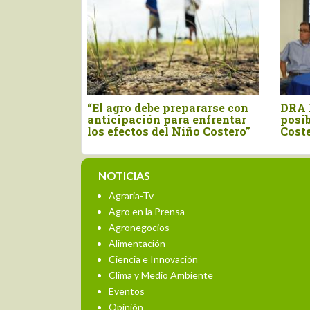
das se
“El agro debe prepararse con
DRA 
cífico por
anticipación para enfrentar
posib
nomalías de
los efectos del Niño Costero”
Cost
NOTICIAS
Agraria-Tv
Agro en la Prensa
Agronegocios
Alimentación
Ciencia e Innovación
Clima y Medio Ambiente
Eventos
Opinión