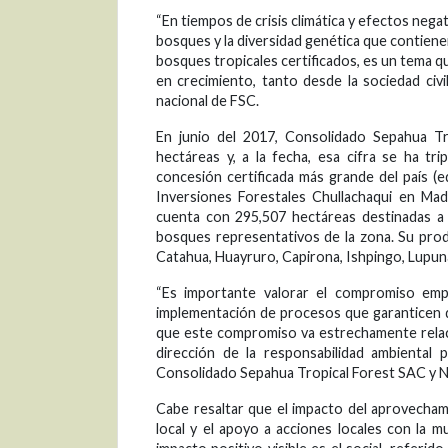
“En tiempos de crisis climática y efectos ne
bosques y la diversidad genética que contie
bosques tropicales certificados, es un tema 
en crecimiento, tanto desde la sociedad civi
nacional de FSC.
En junio del 2017, Consolidado Sepahua Tr
hectáreas y, a la fecha, esa cifra se ha tri
concesión certificada más grande del país (e
Inversiones Forestales Chullachaqui en Ma
cuenta con 295,507 hectáreas destinadas a l
bosques representativos de la zona. Su pro
Catahua, Huayruro, Capirona, Ishpingo, Lupuna
“Es importante valorar el compromiso empr
implementación de procesos que garanticen 
que este compromiso va estrechamente relaci
dirección de la responsabilidad ambiental
Consolidado Sepahua Tropical Forest SAC y 
Cabe resaltar que el impacto del aprovecham
local y el apoyo a acciones locales con la mu