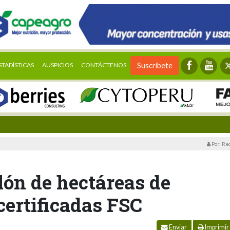
STADÍSTICAS
AUSPICIOS
CONTÁCTENOS
Suscríbete
Por: Re
llón de hectáreas de
certificadas FSC
Enviar
Imprimir