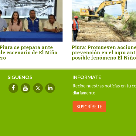
Piura se prepara ante
Piura: Promueven accione
le escenario de El Niño
prevención en el agro ant
ero
posible fenómeno El Niño
SÍGUENOS
INFÓRMATE
Recibe nuestras noticias en tu c
diariamente
SUSCRÍBETE