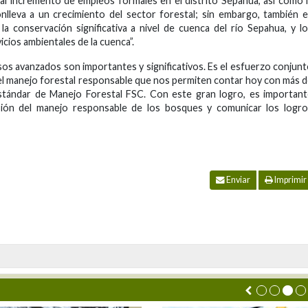
do al incremento de empleos formales en el distrito Sepahua, así como 
onlleva a un crecimiento del sector forestal; sin embargo, también 
a conservación significativa a nivel de cuenca del río Sepahua, y l
icios ambientales de la cuenca”.
sos avanzados son importantes y significativos. Es el esfuerzo conjun
l manejo forestal responsable que nos permiten contar hoy con más 
 estándar de Manejo Forestal FSC. Con este gran logro, es importan
sión del manejo responsable de los bosques y comunicar los logro
Enviar
Imprimir