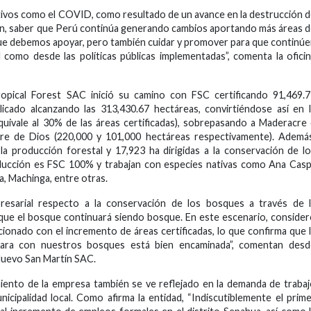
gativos como el COVID, como resultado de un avance en la destrucción 
nen, saber que Perú continúa generando cambios aportando más áreas 
que debemos apoyar, pero también cuidar y promover para que continú
l como desde las políticas públicas implementadas”, comenta la ofici
opical Forest SAC inició su camino con FSC certificando 91,469.7
plicado alcanzando las 313,430.67 hectáreas, convirtiéndose así en 
quivale al 30% de las áreas certificadas), sobrepasando a Maderacre
dre de Dios (220,000 y 101,000 hectáreas respectivamente). Ademá
a producción forestal y 17,923 ha dirigidas a la conservación de l
ducción es FSC 100% y trabajan con especies nativas como Ana Casp
, Machinga, entre otras.
esarial respecto a la conservación de los bosques a través de l
que el bosque continuará siendo bosque. En este escenario, conside
onado con el incremento de áreas certificadas, lo que confirma que 
 para con nuestros bosques está bien encaminada”, comentan desd
Nuevo San Martín SAC.
iento de la empresa también se ve reflejado en la demanda de traba
nicipalidad local. Como afirma la entidad, “Indiscutiblemente el prim