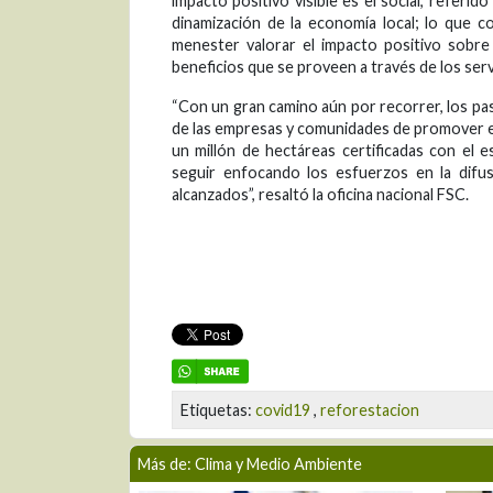
impacto positivo visible es el social, referi
dinamización de la economía local; lo que c
menester valorar el impacto positivo sobre l
beneficios que se proveen a través de los serv
“Con un gran camino aún por recorrer, los pa
de las empresas y comunidades de promover e
un millón de hectáreas certificadas con el
seguir enfocando los esfuerzos en la difu
alcanzados”, resaltó la oficina nacional FSC.
Etiquetas:
covid19
,
reforestacion
Más de: Clima y Medio Ambiente