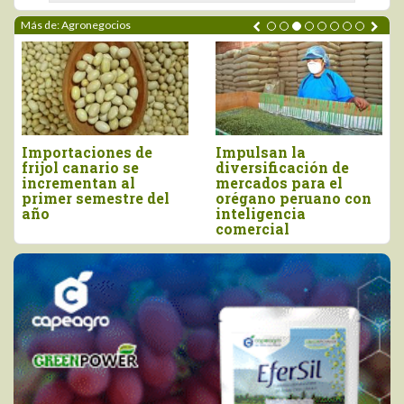
Más de: Agronegocios
rtaciones de
Impulsan la
Perú i
l canario se
diversificación de
más de
ementan al
mercados para el
millone
er semestre del
orégano peruano con
y junio
inteligencia
comercial