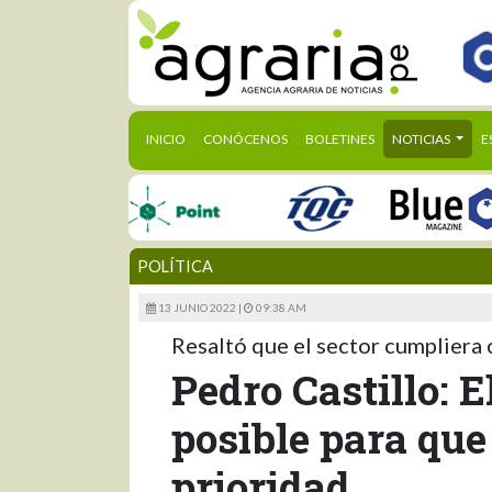
(CURRENT)
INICIO
CONÓCENOS
BOLETINES
NOTICIAS
E
POLÍTICA
13 JUNIO 2022 |
09:38 AM
Resaltó que el sector cumpliera c
Pedro Castillo: E
posible para que
prioridad