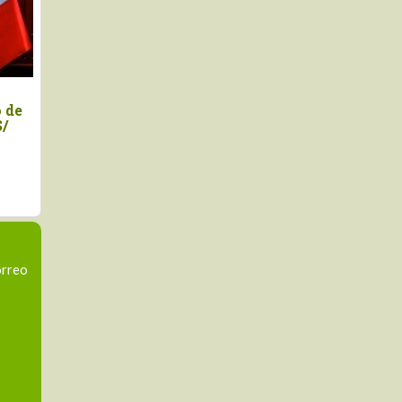
EX saluda anuncios de
Marco Vinelli jurament
sidenta Keiko Fujimori
como titular del Midagr
orreo