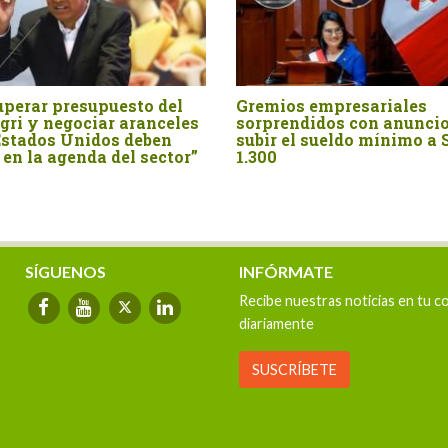
upuesto del
Gremios empresariales
AD
iar aranceles
sorprendidos con anuncio de
pre
dos deben
subir el sueldo mínimo a S/
a del sector”
1.300
SÍGUENOS
INFÓRMATE
Recibe nuestras noticias en tu c
diariamente
SUSCRÍBETE