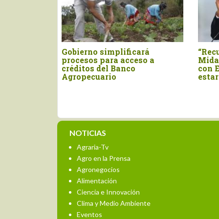
Gobierno simplificará
“Recuperar pres
procesos para acceso a
Midagri y negoc
créditos del Banco
con Estados Uni
Agropecuario
estar en la agend
NOTICIAS
Agraria-Tv
Agro en la Prensa
Agronegocios
Alimentación
Ciencia e Innovación
Clima y Medio Ambiente
Eventos