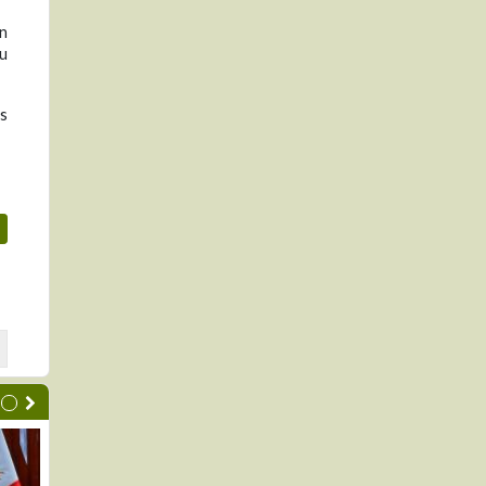
in
su
as