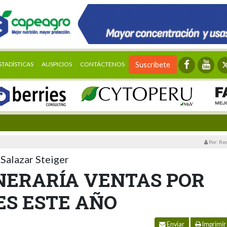
STADÍSTICAS
AUSPICIOS
CONTÁCTENOS
Suscríbete
Por: Re
 Salazar Steiger
NERARÍA VENTAS POR
ES ESTE AÑO
Enviar
Imprimir