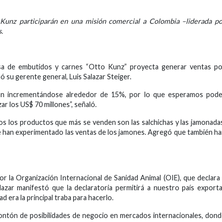
 Kunz participarán en una misión comercial a Colombia –liderada p
.
sa de embutidos y carnes “Otto Kunz” proyecta generar ventas po
 su gerente general, Luis Salazar Steiger.
tán incrementándose alrededor de 15%, por lo que esperamos pode
zar los US$ 70 millones”, señaló.
os los productos que más se venden son las salchichas y las jamonada
ue han experimentado las ventas de los jamones. Agregó que también h
or la Organización Internacional de Sanidad Animal (OIE), que declara
lazar manifestó que la declaratoria permitirá a nuestro país export
 era la principal traba para hacerlo.
ontón de posibilidades de negocio en mercados internacionales, don