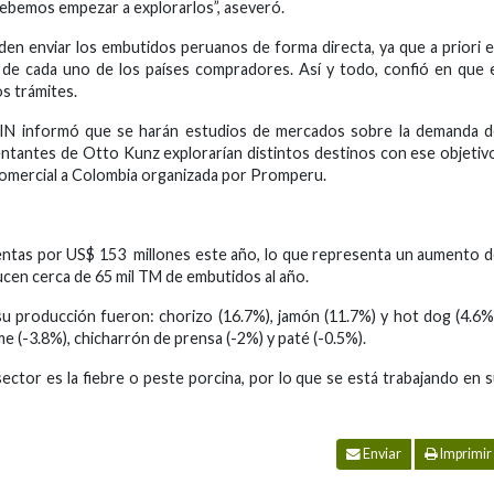
bemos empezar a explorarlos”, aseveró.
en enviar los embutidos peruanos de forma directa, ya que a priori 
 de cada uno de los países compradores. Así y todo, confió en que 
os trámites.
a SIN informó que se harán estudios de mercados sobre la demanda 
tantes de Otto Kunz explorarían distintos destinos con ese objetiv
n comercial a Colombia organizada por Promperu.
ventas por US$ 153 millones este año, lo que representa un aumento 
ucen cerca de 65 mil TM de embutidos al año.
u producción fueron: chorizo (16.7%), jamón (11.7%) y hot dog (4.6%
e (-3.8%), chicharrón de prensa (-2%) y paté (-0.5%).
sector es la fiebre o peste porcina, por lo que se está trabajando en 
Enviar
Imprimir