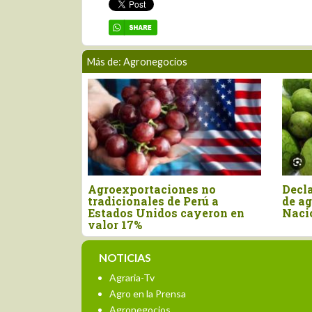
Más de: Agronegocios
ayor
Agroexportaciones no
Decla
 para el
tradicionales de Perú a
de ag
n el primer
Estados Unidos cayeron en
Naci
valor 17%
NOTICIAS
Agraria-Tv
Agro en la Prensa
Agronegocios