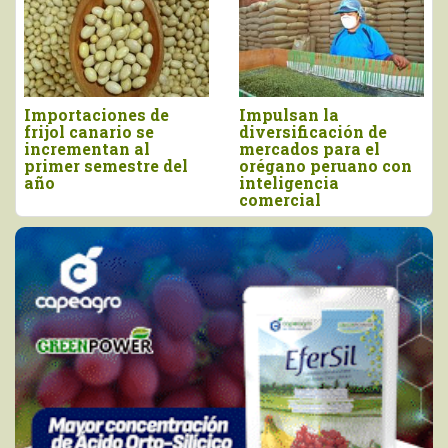
Importaciones de
Impulsan la
P
frijol canario se
diversificación de
m
incrementan al
mercados para el
m
primer semestre del
orégano peruano con
y
año
inteligencia
comercial