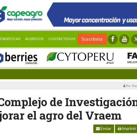
STADÍSTICAS
AUSPICIOS
CONTÁCTENOS
Suscríbete
Por: Re
omplejo de Investigació
orar el agro del Vraem
Enviar
Imprimir