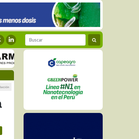
dacción
n