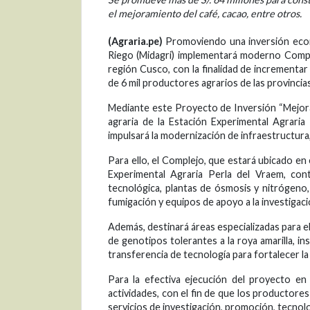
el mejoramiento del café, cacao, entre otros.
(Agraria.pe)
Promoviendo una inversión econó
Riego (Midagri) implementará moderno Complej
región Cusco, con la finalidad de incrementar
de 6 mil productores agrarios de las provinci
Mediante este Proyecto de Inversión “Mejoram
agraria de la Estación Experimental Agraria
impulsará la modernización de infraestructura,
Para ello, el Complejo, que estará ubicado e
Experimental Agraria Perla del Vraem, cont
tecnológica, plantas de ósmosis y nitrógeno,
fumigación y equipos de apoyo a la investigaci
Además, destinará áreas especializadas para e
de genotipos tolerantes a la roya amarilla, in
transferencia de tecnología para fortalecer la 
Para la efectiva ejecución del proyecto e
actividades, con el fin de que los productor
servicios de investigación, promoción, tecnol