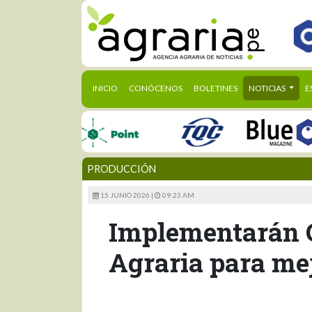
(CURRENT)
INICIO
CONÓCENOS
BOLETINES
NOTICIAS
E
PRODUCCIÓN
15 JUNIO 2026 |
09:23 AM
Implementarán C
Agraria para mej