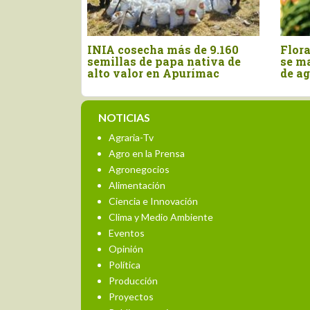
even
INIA cosecha más de 9.160
Flor
ono
semillas de papa nativa de
se ma
rar la
alto valor en Apurímac
de a
la
NOTICIAS
Agraria-Tv
Agro en la Prensa
Agronegocios
Alimentación
Ciencia e Innovación
Clima y Medio Ambiente
Eventos
Opinión
Política
Producción
Proyectos