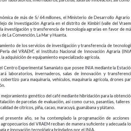
mica de más de S/ 64 millones, el Ministerio de Desarrollo Agrario
o de Investigación Agraria en el distrito de Kimbiri (valle del Vraem
 la investigación y transferencia de tecnología agrarias en favor de m
as de La Convención, La Mar y Huanta.
iento de los servicios de investigación y transferencia de tecnolog
 Perla del VRAEM”, el Instituto Nacional de Innovación Agraria (INI
 la adquisición de equipamiento especializado agrícola.
n el Centro Experimental Samaniato que posee INIA mediante la Estaci
ará laboratorios, invernaderos, salas de innovación y transferenc
 cobertizo para maquinaria, vehículos, maquinaria agrícola, drones pa
ón.
l mejoramiento genético del café mediante hibridación para la obtenci
stalación de parcelas de evaluación, así como curso, pasantías, talleres
calidad de cítricos, piña, cacao, maracuyá, guanábana y plátano.
n el presente año, se ha contemplado la programación de acciones
es agropecuarios del VRAEM reciban de manera suficiente y adecuada l
ogía e innovación tecnológica brindados por el INIA.