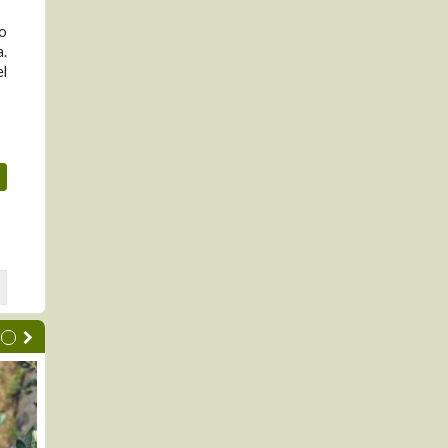
do
a.
el