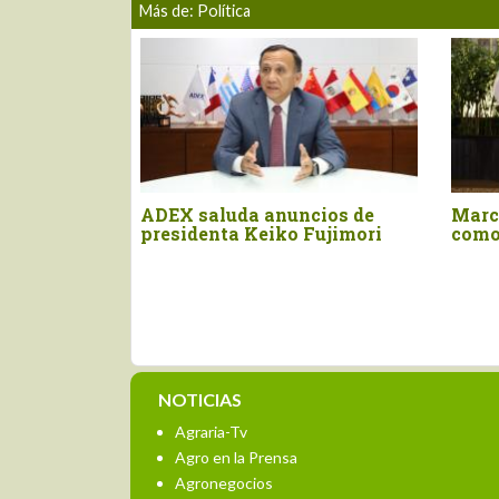
Más de: Política
o Vinelli juramentó
Gobierno implementará p
titular del Midagri
de contingencia nacional
frente a Fenómeno El Niñ
NOTICIAS
Agraria-Tv
Agro en la Prensa
Agronegocios