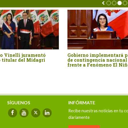
lan
Articulan respuesta regional
Publican ley
ante el impacto de El Niño en
sistema de i
o
la agricultura
Cajamarca,
Amazonas, L
Piura, media
afianzamien
represamien
las aguas d
SÍGUENOS
INFÓRMATE
Recibe nuestras noticias en tu c
diariamente