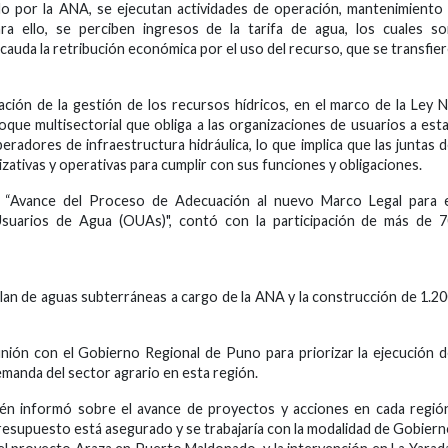
tado por la ANA, se ejecutan actividades de operación, mantenimiento
Para ello, se perciben ingresos de la tarifa de agua, los cuales s
auda la retribución económica por el uso del recurso, que se transfie
ación de la gestión de los recursos hídricos, en el marco de la Ley N
que multisectorial que obliga a las organizaciones de usuarios a est
eradores de infraestructura hidráulica, lo que implica que las juntas 
zativas y operativas para cumplir con sus funciones y obligaciones.
a “Avance del Proceso de Adecuación al nuevo Marco Legal para e
Usuarios de Agua (OUAs)", contó con la participación de más de 7
 plan de aguas subterráneas a cargo de la ANA y la construcción de 1.2
nión con el Gobierno Regional de Puno para priorizar la ejecución 
manda del sector agrario en esta región.
n informó sobre el avance de proyectos y acciones en cada región
resupuesto está asegurado y se trabajaría con la modalidad de Gobier