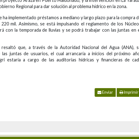
l proyecto Araza en Puerto Maldonado, y la intervención en La Yarad
obierno Regional para dar solución al problema hídrico en la zona.
e ha implementado préstamos a mediano y largo plazo para la compra 
 220 mil. Asimismo, se está impulsando el reglamento de los Núcle
rá con la temporada de lluvias y se podrá trabajar con las juntas en 
resaltó que, a través de la Autoridad Nacional del Agua (ANA), s
las juntas de usuarios, el cual arrancaría a inicios del próximo añ
gri estaría a cargo de las auditorias hídricas y financieras de ca
Enviar
Imprimir