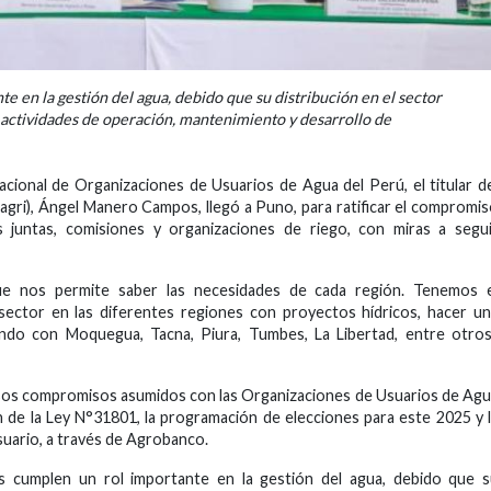
e en la gestión del agua, debido que su distribución en el sector
n actividades de operación, mantenimiento y desarrollo de
cional de Organizaciones de Usuarios de Agua del Perú, el titular d
dagri), Ángel Manero Campos, llegó a Puno, para ratificar el compromi
s juntas, comisiones y organizaciones de riego, con miras a segu
e nos permite saber las necesidades de cada región. Tenemos e
sector en las diferentes regiones con proyectos hídricos, hacer u
do con Moquegua, Tacna, Piura, Tumbes, La Libertad, entre otros”
ersos compromisos asumidos con las Organizaciones de Usuarios de Ag
 de la Ley N°31801, la programación de elecciones para este 2025 y 
suario, a través de Agrobanco.
s cumplen un rol importante en la gestión del agua, debido que s