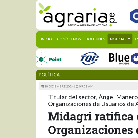
(CURRENT)
INICIO
CONÓCENOS
BOLETINES
NOTICIAS
E
POLÍTICA
30 DICIEMBRE 2024 |
09:58 AM
Titular del sector, Ángel Manero
Organizaciones de Usuarios de A
Midagri ratific
Organizaciones 