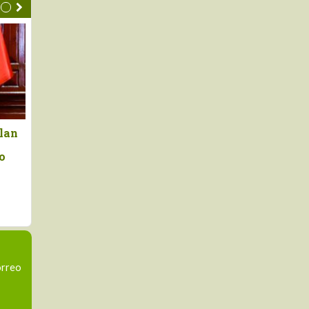
 que fortalece el
Cooperativas agrarias
rrigación en
pagarán mayores tributos que
 Lambayeque,
empresas agroexportadoras,
a Libertad y
según Ley 32434
nte el
to,
to y trasvase de
el río Marañón
orreo