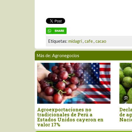
Etiquetas:
midagri
,
cafe
,
cacao
Más de: Agronegocios
ayor
Agroexportaciones no
Decla
 para el
tradicionales de Perú a
de ag
n el primer
Estados Unidos cayeron en
Naci
valor 17%