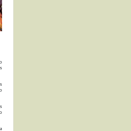
to
os
os
ro
os
so
va