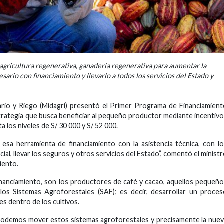
agricultura regenerativa, ganadería regenerativa para aumentar la
esario con financiamiento y llevarlo a todos los servicios del Estado y
ario y Riego (Midagri) presentó el Primer Programa de Financiamien
rategia que busca beneficiar al pequeño productor mediante incentiv
a los niveles de S/ 30 000 y S/ 52 000.
 esa herramienta de financiamiento con la asistencia técnica, con l
cial, llevar los seguros y otros servicios del Estado”, comentó el minist
iento.
inanciamiento, son los productores de café y cacao, aquellos pequeñ
os Sistemas Agroforestales (SAF); es decir, desarrollar un proce
es dentro de los cultivos.
podemos mover estos sistemas agroforestales y precisamente la nue