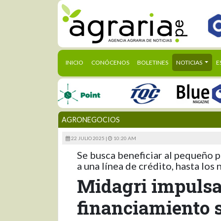
(CURRENT)
INICIO
CONÓCENOS
BOLETINES
NOTICIAS
E
AGRONEGOCIOS
22 JULIO 2025 |
10:20 AM
Se busca beneficiar al pequeño 
a una línea de crédito, hasta los
Midagri impulsa
financiamiento s