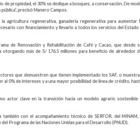
ítulo de propiedad, el 30% se dedique a bosques, a conservación. De mo
ca pública”, precisó Manero Campos.
la agricultura regenerativa, ganadería regenerativa para aumentar 
cesario con financiamiento y llevarlo a todos los servicios del Estado
.
rama de Renovación y Rehabilitación de Café y Cacao, que desde s
va otorgando más de S/ 176.5 millones para beneficio de alrededor 
uctores que demuestren que tienen implementado los SAF, o muestr
al 0% de intereses y a una mayor posibilidad de línea de crédito, has
mo actor clave en la transición hacia un modelo agrario sostenible
ta también con el acompañamiento técnico de SERFOR, del MINAM, 
y del Programa de las Naciones Unidas para el Desarrollo (PNUD).