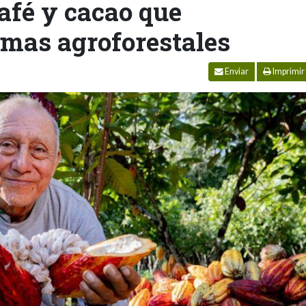
afé y cacao que
emas agroforestales
Enviar
Imprimir