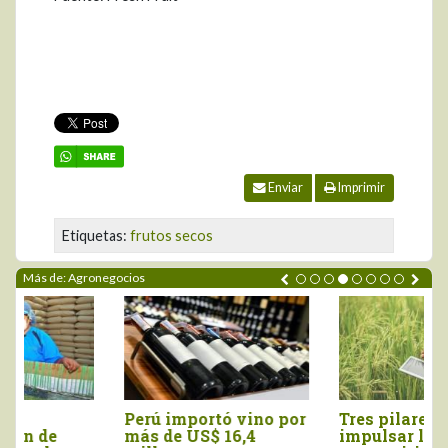
Enviar
Imprimir
Etiquetas:
frutos secos
Más de: Agronegocios
Perú importó vino por
Tres pilares para
más de US$ 16,4
impulsar la