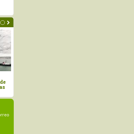
aciones peruanas de
Exportaciones de arándan
crecieron +16.7% en
peruanos crecen 114% en la
en el primer semestre de
semana 29 de la campaña
2026-2027
orreo