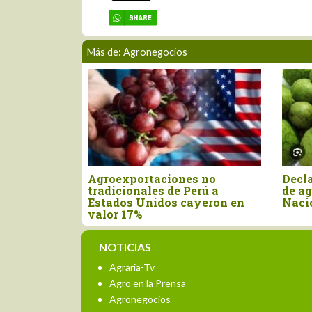
Más de: Agronegocios
Nuevo arancel de Estados
Perú importó canela
Unidos afecta casi el 50% de
por US$ 15.4 millone
las exportaciones peruanas
primer semestre del
NOTICIAS
Agraria-Tv
Agro en la Prensa
Agronegocios