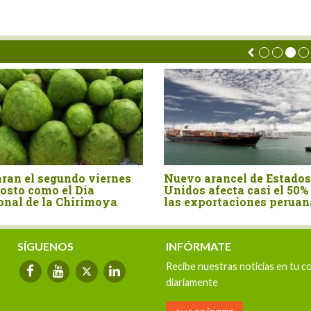
 entera
La castaña amazónica, el
Export
s en el
fruto que demuestra que el
palta 
 año
bosque en pie también
valor 
exporta
2025
SÍGUENOS
INFÓRMATE
Recibe nuestras noticias en tu c
diariamente