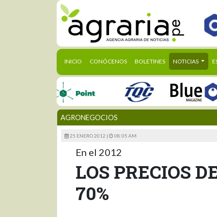
(CURRENT)
INICIO
CONÓCENOS
BOLETINES
NOTICIAS
E
AGRONEGOCIOS
25 ENERO 2012 |
08:05 AM
En el 2012
LOS PRECIOS D
70%