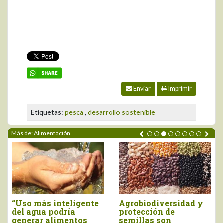
Enviar
Imprimir
Etiquetas:
pesca
,
desarrollo sostenible
Más de: Alimentación
Informe de EAT-
Comisión de Defensa
Lancet insta a
del Consumidor del
cambiar la política
Congreso se opone a