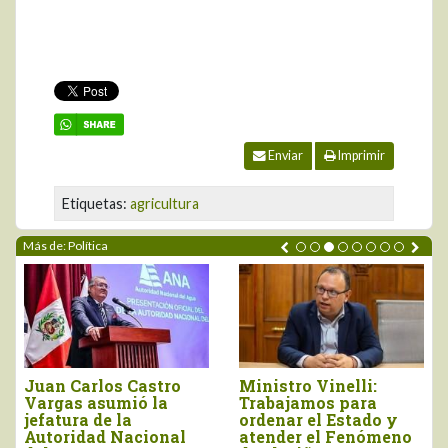
Enviar
Imprimir
Etiquetas:
agricultura
Más de: Política
inistro Vinelli:
Gobierno simplificará
“R
Trabajamos para
procesos para acceso
pre
rdenar el Estado y
a créditos del Banco
Mid
atender el Fenómeno
Agropecuario
ara