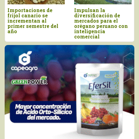
rtaciones de
Impulsan la
Perú i
l canario se
diversificación de
más de
ementan al
mercados para el
millone
er semestre del
orégano peruano con
y junio
inteligencia
comercial