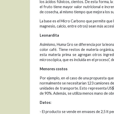
los ácidos fúlvicos, cientos. De esta forma, 
el fruto tiene mayor valor nutricional e incre
de cosecha, al mismo tiempo que mejora los s
La base es el Micro Carbono que permite que lo
magnesio, calcio, entre otros) sean más accesibl
Leonardita
Asimismo, Huma Gro se diferencia por la leonar
color café. Tiene restos de materia orgánica,
esta materia prima se agregan otros ingred
microscópica, que es incluida en el proceso”, d
Menores costos
Por ejemplo, en el caso de una propuesta que 
normalmente se necesitarían 123 camiones de
unidades de transporte. Esto representa US$ 
de 90%. Además, se utiliza menos mano de obra,
Datos:
- El producto se vende en envases de 2,5 lt pe