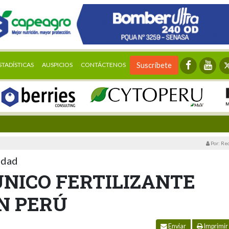
STADÍSTICAS
AUSPICIOS
CONTÁCTENOS
Suscríbete
Por: Re
idad
ÚNICO FERTILIZANTE
EN PERÚ
Enviar
Imprimir