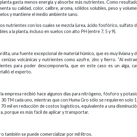
la planta gasta menos energía y absorbe más nutrientes. Como resultad
menta su calidad, color, calibre, aroma, sólidos solubles, peso y volum
uelos y mantiene el medio ambiente sano.
s nutrientes con los cuales se mezcla (urea, ácido fosfórico, sulfato 
es a la planta, incluso en suelos con alto PH (entre 7, 5 y 9).
dita, una fuente excepcional de material húmico, que es muy liviana y 
 cenizas volcánicas y nutrientes como azufre, zinc y fierro. “Al extra
ientes para poder descomponerla, que en este caso es un alga, ca
etalló el experto.
la empresa recibió hace algunos días para nitrógeno, fósforo y potasi
 30 TM cada uno, mientras que con Huma Gro sólo se requieren solo 
70 mil en reducción de costos logísticos, equivalente a una disminuci
 porque es más fácil de aplicar y transportar.
ro también se puede comercializar por mil litros.