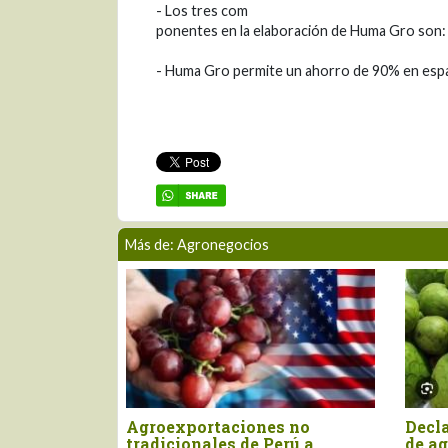
- Los tres com
ponentes en la elaboración de Huma Gro son: 
- Huma Gro permite un ahorro de 90% en espa
Más de: Agronegocios
ayor
Agroexportaciones no
Decla
 para el
tradicionales de Perú a
de ag