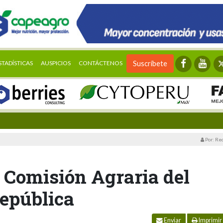
STADÍSTICAS
AUSPICIOS
CONTÁCTENOS
Suscríbete
Por: Re
 Comisión Agraria del
República
Enviar
Imprimir