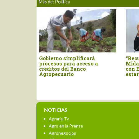
Más de: Política
Trabajamos
Gobierno simplificará
“Rec
tado y
procesos para acceso a
Mida
no de El
créditos del Banco
con 
Agropecuario
estar
NOTICIAS
Agraria-Tv
Agro en la Prensa
Agronegocios