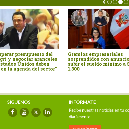
uperar presupuesto del
Gremios empresariales
gri y negociar aranceles
sorprendidos con anuncio
Estados Unidos deben
subir el sueldo mínimo a 
 en la agenda del sector”
1.300
SÍGUENOS
INFÓRMATE
Recibe nuestras noticias en tu c
diariamente