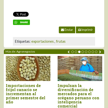
Enviar
Imprimir
Etiquetas:
exportaciones
,
frutas
Más de: Agronegocios
mportaciones de
Impulsan la
Perú
ijol canario se
diversificación de
más
ncrementan al
mercados para el
mill
rimer semestre del
orégano peruano con
y ju
ño
inteligencia
comercial